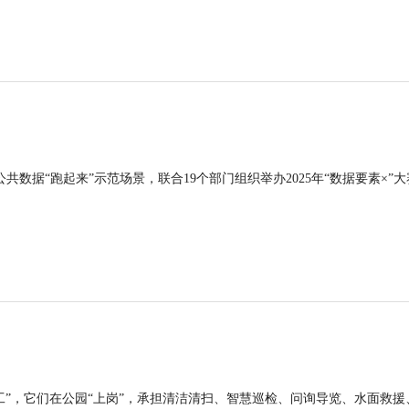
公共数据“跑起来”示范场景，联合19个部门组织举办2025年“数据要素×”大
工”，它们在公园“上岗”，承担清洁清扫、智慧巡检、问询导览、水面救援