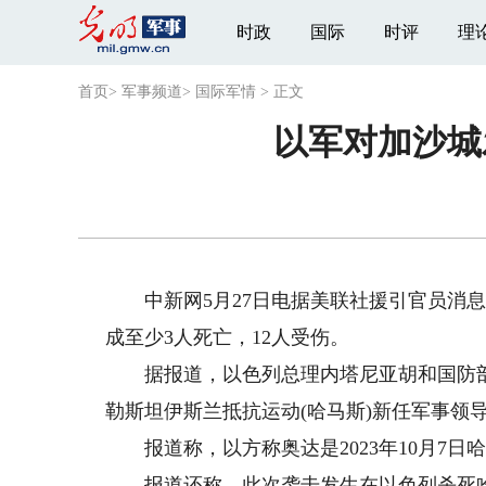
时政
国际
时评
理
首页
>
军事频道
>
国际军情
>
正文
以军对加沙城
中新网5月27日电据美联社援引官员消息
成至少3人死亡，12人受伤。
据报道，以色列总理内塔尼亚胡和国防部
勒斯坦伊斯兰抵抗运动(哈马斯)新任军事领
报道称，以方称奥达是2023年10月7日
报道还称，此次袭击发生在以色列杀死哈