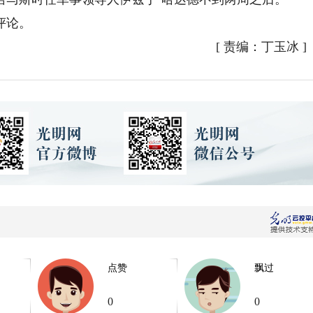
评论。
[
责编：丁玉冰
]
点赞
飘过
0
0