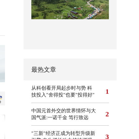
最热文章
从科创看开局起步时与势
科
1
技投入"舍得投"也要"投得好"
中国元首外交的世界情怀与大
2
国气派:一诺千金 笃行致远
"三新"经济正成为转型升级新
3