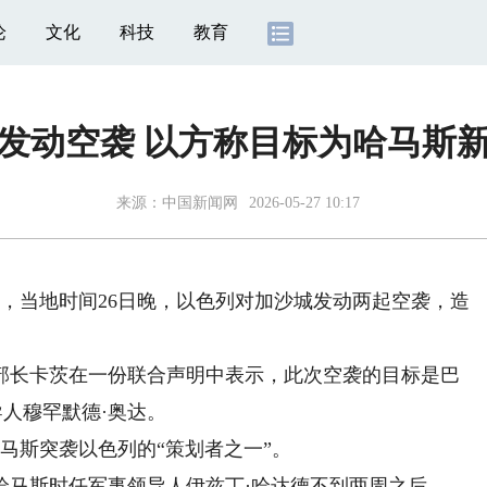
论
文化
科技
教育
发动空袭 以方称目标为哈马斯
来源：
中国新闻网
2026-05-27 10:17
，当地时间26日晚，以色列对加沙城发动两起空袭，造
长卡茨在一份联合声明中表示，此次空袭的目标是巴
导人穆罕默德·奥达。
哈马斯突袭以色列的“策划者之一”。
马斯时任军事领导人伊兹丁·哈达德不到两周之后。