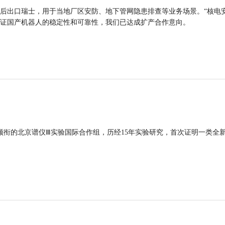
后出口瑞士，用于当地厂区安防、地下管网隐患排查等业务场景。“核电
证国产机器人的稳定性和可靠性，我们已达成扩产合作意向。
领衔的北京谱仪Ⅲ实验国际合作组，历经15年实验研究，首次证明一类全