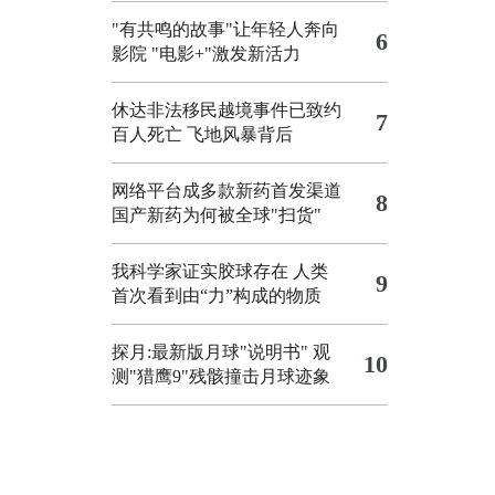
"有共鸣的故事"让年轻人奔向
6
影院
"电影+"激发新活力
休达非法移民越境事件已致约
7
百人死亡
飞地风暴背后
网络平台成多款新药首发渠道
8
国产新药为何被全球"扫货"
我科学家证实胶球存在 人类
9
首次看到由“力”构成的物质
探月:最新版月球"说明书"
观
10
测"猎鹰9"残骸撞击月球迹象