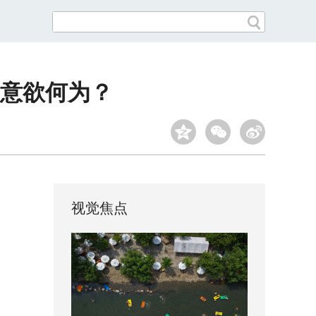
案意欲何为？
视觉焦点