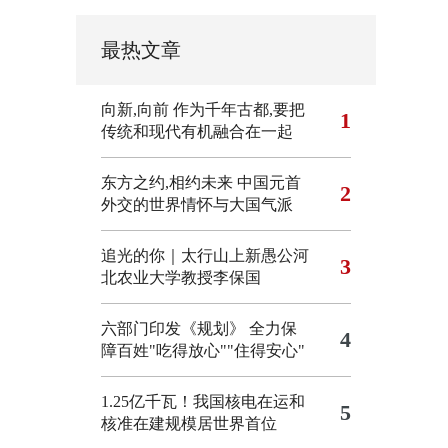
最热文章
向新,向前
作为千年古都,要把
1
传统和现代有机融合在一起
东方之约,相约未来 中国元首
2
外交的世界情怀与大国气派
追光的你｜太行山上新愚公河
3
北农业大学教授李保国
六部门印发《规划》 全力保
4
障百姓"吃得放心""住得安心"
1.25亿千瓦！我国核电在运和
5
核准在建规模居世界首位