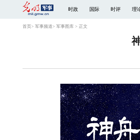
时政
国际
时评
理
首页
>
军事频道
>
军事图库
>
正文