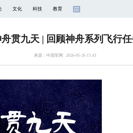
论
文化
科技
教育
神舟贯九天 | 回顾神舟系列飞行任
来源：
中国军网
2026-05-26 15:43