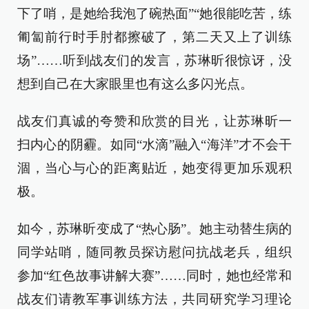
下了哨，是她给我泡了碗热面”“她很能吃苦，练
匍匐前行时手肘都擦破了，第二天又上了训练
场”……听到战友们的发言，苏琳昕很惊讶，没
想到自己在大家眼里也有这么多闪光点。
战友们真诚的夸赞和欣赏的目光，让苏琳昕一
扫内心的阴霾。如同“水滴”融入“海洋”才不会干
涸，当心与心的距离贴近，她变得更加乐观积
极。
如今，苏琳昕变成了“热心肠”。她主动替生病的
同学站哨，随同教员探访慰问抗战老兵，组织
参加“红色故事讲解大赛”……同时，她也经常和
战友们请教军事训练方法，共同研究学习理论