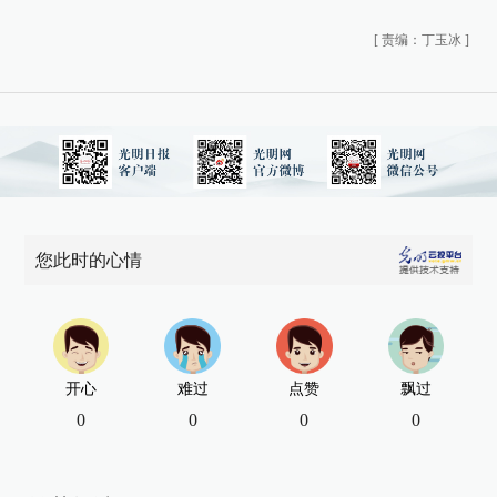
[
责编：丁玉冰
]
您此时的心情
开心
难过
点赞
飘过
0
0
0
0