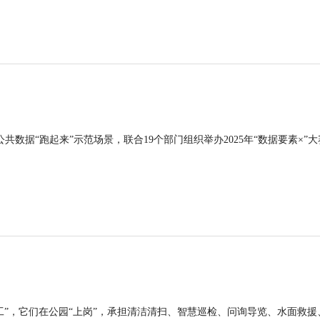
公共数据“跑起来”示范场景，联合19个部门组织举办2025年“数据要素×”大
工”，它们在公园“上岗”，承担清洁清扫、智慧巡检、问询导览、水面救援