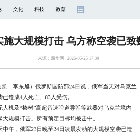
论
文化
科技
教育
实施大规模打击 乌方称空袭已致
来源：
新华网
2026-05-25 17:30
凯 李东旭）俄罗斯国防部24日说，俄军当天对乌克兰
已造成4人死亡、83人受伤。
人机及“榛树”高超音速弹道导弹等武器对乌克兰境内
起大规模打击。所有预定目标均被击中。
中午，俄军23日晚至24日凌晨发动的大规模空袭已造