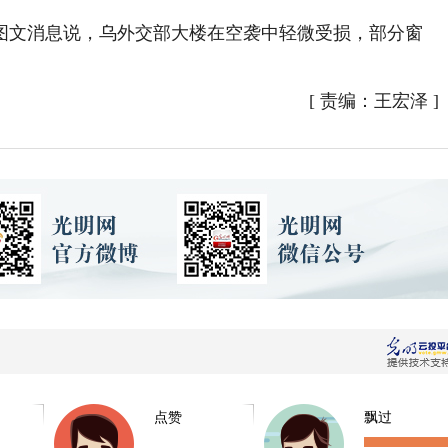
文消息说，乌外交部大楼在空袭中轻微受损，部分窗
[
责编：王宏泽
]
点赞
飘过