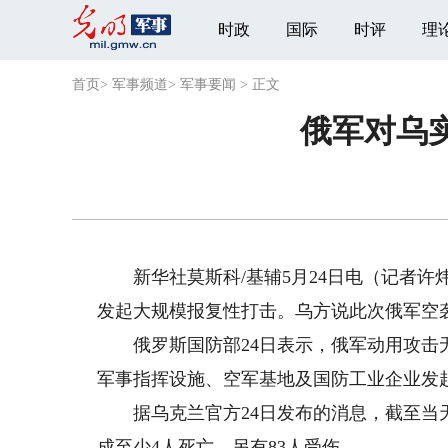
时政
国际
时评
理
首页
>
军事频道
>
军事要闻
>
正文
俄军对乌
新华社莫斯科/基辅5月24日电（记者许炜
发起大规模报复性打击。乌方说此次俄军空袭
俄罗斯国防部24日表示，俄军动用攻击无
军事指挥设施、空军基地及国防工业企业发
据乌克兰官方24日发布的消息，截至当天
成至少4人死亡，另有83人受伤。