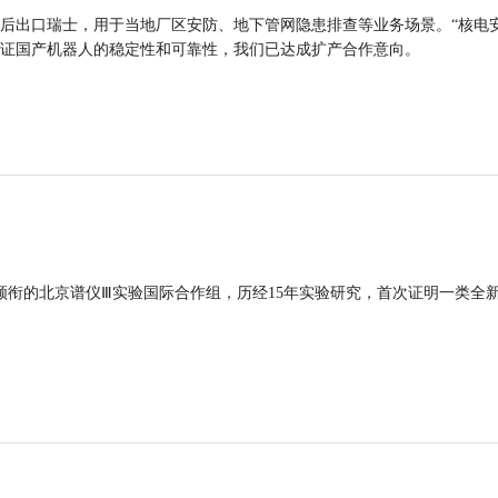
后出口瑞士，用于当地厂区安防、地下管网隐患排查等业务场景。“核电
证国产机器人的稳定性和可靠性，我们已达成扩产合作意向。
领衔的北京谱仪Ⅲ实验国际合作组，历经15年实验研究，首次证明一类全