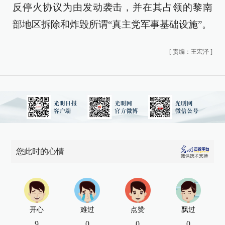
反停火协议为由发动袭击，并在其占领的黎南
部地区拆除和炸毁所谓“真主党军事基础设施”。
[
责编：王宏泽
]
您此时的心情
开心
难过
点赞
飘过
9
0
0
0