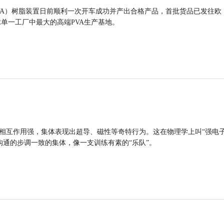
VA）树脂装置日前顺利一次开车成功并产出合格产品，首批货品已发往欧
球单一工厂中最大的高端PVA生产基地。
的相互作用强，集体表现出超导、磁性等奇特行为。这在物理学上叫“强电
沟通的步调一致的集体，像一支训练有素的“乐队”。