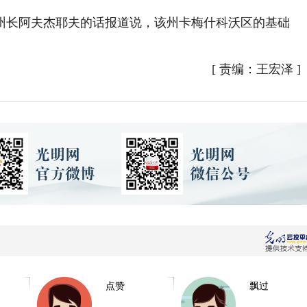
长阿夫杰耶夫的话报道说，该州卡梅什科沃区的基础
。
[
责编：王宏泽
]
点赞
飘过