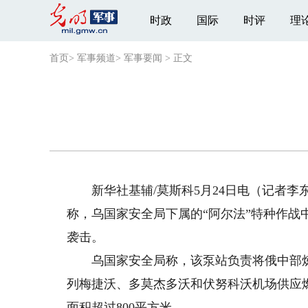
时政
国际
时评
理
首页
>
军事频道
>
军事要闻
>
正文
新华社基辅/莫斯科5月24日电（记者李东
称，乌国家安全局下属的“阿尔法”特种作
袭击。
乌国家安全局称，该泵站负责将俄中部炼
列梅捷沃、多莫杰多沃和伏努科沃机场供应
面积超过800平方米。