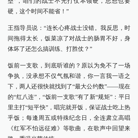
垒’，咱们的战士不光打仗本领硬，思想也要
硬，这个时间不能省！”
王指导员说：“连长心疼战士没错。我反思，时
间拖得太长，饭菜凉了对战士的肠胃不好，身
体坏了还怎么搞训练、打胜仗？”
饭前一支歌，到底听谁的？原以为免不了一场
争执，没承想不仅气氛和谐，你一言我一语之
下，两人还很快就找到了“最大公约数”——现在
的“红八连”，“饭前一支歌”有了新“规矩”：平日
里主打“短平快”，唱完就开饭，保证战士吃上热
乎饭；每逢周五或特殊纪念日，全连肃立高唱
《红军不怕远征难》等歌曲，在歌声中回望来