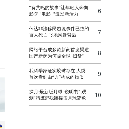
"有共鸣的故事"让年轻人奔向
6
影院
"电影+"激发新活力
休达非法移民越境事件已致约
7
百人死亡
飞地风暴背后
网络平台成多款新药首发渠道
8
国产新药为何被全球"扫货"
我科学家证实胶球存在 人类
9
首次看到由“力”构成的物质
探月:最新版月球"说明书"
观
10
测"猎鹰9"残骸撞击月球迹象