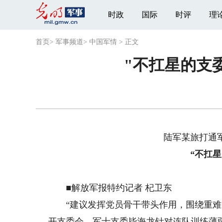
时政
国际
时评
理
首页
>
军事频道
>
中国军情
>
正文
"不扛星的支
陆军某旅打通
“不扛
■解放军报特约记者 杞卫东
“建议发挥党员骨干带头作用，围绕重难点
开支委会，军士支委毕海龙针对连队训练薄