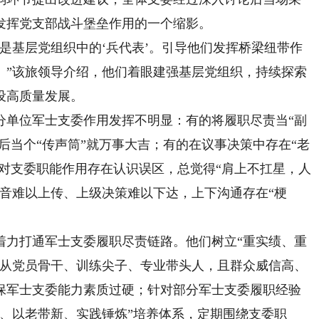
发挥党支部战斗堡垒作用的一个缩影。
基层党组织中的‘兵代表’。引导他们发挥桥梁纽带作
。”该旅领导介绍，他们着眼建强基层党组织，持续探索
设高质量发展。
单位军士支委作用发挥不明显：有的将履职尽责当“副
会后当个“传声筒”就万事大吉；有的在议事决策中存在“老
的对支委职能作用存在认识误区，总觉得“肩上不扛星，人
音难以上传、上级决策难以下达，上下沟通存在“梗
力打通军士支委履职尽责链路。他们树立“重实绩、重
当从党员骨干、训练尖子、专业带头人，且群众威信高、
保军士支委能力素质过硬；针对部分军士支委履职经验
、以老带新、实践锤炼”培养体系，定期围绕支委职