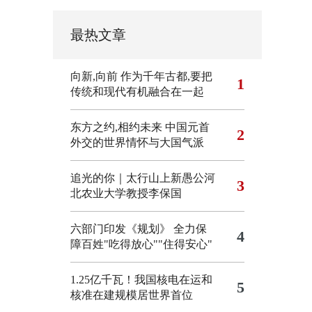
最热文章
向新,向前
作为千年古都,要把
1
传统和现代有机融合在一起
东方之约,相约未来 中国元首
2
外交的世界情怀与大国气派
追光的你｜太行山上新愚公河
3
北农业大学教授李保国
六部门印发《规划》 全力保
4
障百姓"吃得放心""住得安心"
1.25亿千瓦！我国核电在运和
5
核准在建规模居世界首位