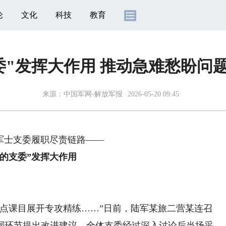
论
文化
科技
教育
委"发挥大作用 推动急难愁盼问
来源：
中国军网-解放军报
2026-05-20 09:45
军士支委履职尽责链路——
星的支委”发挥大作用
课目展开专攻精练……”日前，陆军某旅二营某连召
弱环节提出改进建议，全体支委经过深入讨论后当场采