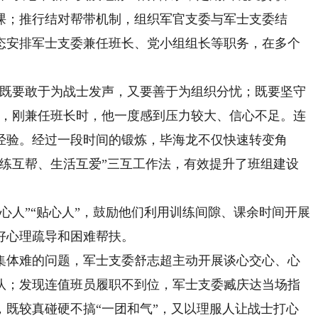
课；推行结对帮带机制，组织军官支委与军士支委结
态安排军士支委兼任班长、党小组组长等职务，在多个
既要敢于为战士发声，又要善于为组织分忧；既要坚守
言，刚兼任班长时，他一度感到压力较大、信心不足。连
经验。经过一段时间的锻炼，毕海龙不仅快速转变角
训练互帮、生活互爱”三互工作法，有效提升了班组建设
人”“贴心人”，鼓励他们利用训练间隙、课余时间开展
好心理疏导和困难帮扶。
体难的问题，军士支委舒志超主动开展谈心交心、心
队；发现连值班员履职不到位，军士支委臧庆达当场指
，既较真碰硬不搞“一团和气”，又以理服人让战士打心