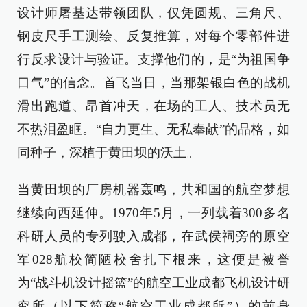
设计师屠基达带领团队，仅凭圆规、三角尺、
钢皮尺手工测绘、反复推算，对每个零部件进
行反求设计与验证。支撑他们的，是“为祖国争
口气”的信念。首飞当日，当那架银白色的战机
滑出跑道、昂首冲天，在场的工人、技术员无
不热泪盈眶。“自力更生、无私奉献”的品格，如
同种子，深植于黄田坝的沃土。
当黄田坝的厂房机器轰鸣，共和国的航空梦想
继续向西延伸。1970年5月，一列载着300多名
科研人员的专列驶入成都，在武侯祠旁的原空
军028航校简陋校舍扎下根来，这便是被誉
为“战斗机设计摇篮”的航空工业成都飞机设计研
究所（以下简称“航空工业成都所”）的前身