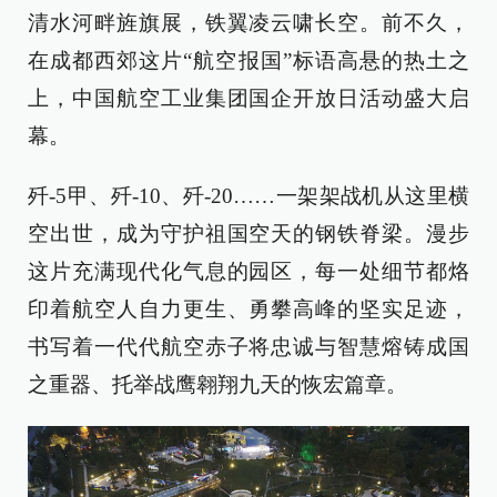
清水河畔旌旗展，铁翼凌云啸长空。前不久，
在成都西郊这片“航空报国”标语高悬的热土之
上，中国航空工业集团国企开放日活动盛大启
幕。
歼-5甲、歼-10、歼-20……一架架战机从这里横
空出世，成为守护祖国空天的钢铁脊梁。漫步
这片充满现代化气息的园区，每一处细节都烙
印着航空人自力更生、勇攀高峰的坚实足迹，
书写着一代代航空赤子将忠诚与智慧熔铸成国
之重器、托举战鹰翱翔九天的恢宏篇章。