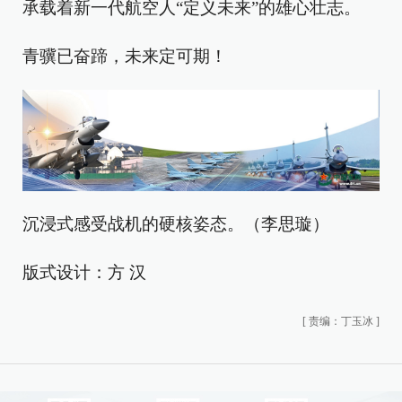
承载着新一代航空人“定义未来”的雄心壮志。
青骥已奋蹄，未来定可期！
沉浸式感受战机的硬核姿态。（李思璇）
版式设计：方 汉
[
责编：丁玉冰
]