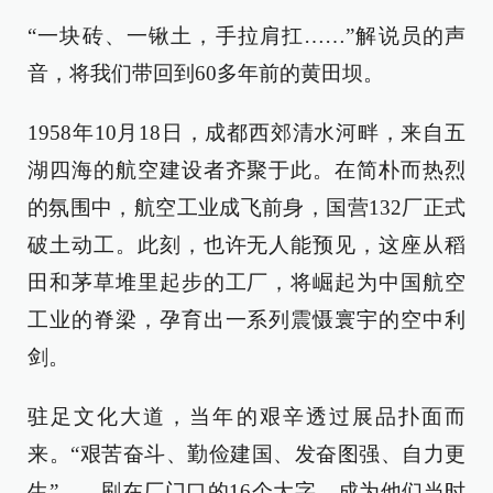
“一块砖、一锹土，手拉肩扛……”解说员的声
音，将我们带回到60多年前的黄田坝。
1958年10月18日，成都西郊清水河畔，来自五
湖四海的航空建设者齐聚于此。在简朴而热烈
的氛围中，航空工业成飞前身，国营132厂正式
破土动工。此刻，也许无人能预见，这座从稻
田和茅草堆里起步的工厂，将崛起为中国航空
工业的脊梁，孕育出一系列震慑寰宇的空中利
剑。
驻足文化大道，当年的艰辛透过展品扑面而
来。“艰苦奋斗、勤俭建国、发奋图强、自力更
生”——刷在厂门口的16个大字，成为他们当时