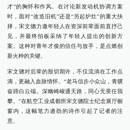
才”的胸怀和作风。在讨论新发动机协调方案
时，面对“改造旧机”还是“另起炉灶”的重大抉
择，宋文骢力邀年轻人在资深前辈面前直抒己
见，并最终拍板采纳了年轻人提出的创新方
案。这种对青年才俊的信任与放手，是点燃创
新火种的关键。
宋文骢对后辈的殷切期许，不仅流淌在工作点
滴，更融入血脉情怀。“老马信步小众山，青骥
奋蹄白云端。深幽崎峻通天路，同心无畏任我
攀。”在航空工业成都所宋文骢院士纪念展厅橱
窗内，这幅笔力遒劲的诗作引起了记者的注
意。