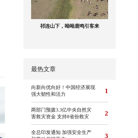
祁连山下，呦呦鹿鸣引客来
最热文章
向新向优向好！中国经济展现
1
强大韧性和活力
两部门预拨3.3亿中央自然灾
2
害救灾资金 支持8省份救灾
全总印发通知 加强安全生产
3