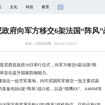
论
文化
科技
教育
尼政府向军方移交6架法国“阵风”
来源：
中国新闻网
2026-05-19 09:37
度尼西亚政府18日举行仪式，向军方移交6架法国“阵
此举旨在提升国家防御能力。
加达一处空军基地，向印尼国民军移交一批主要武器
备包括6架“阵风”战斗机，以及“猎鹰8X”、A400M等
法国方面签署采购42架“阵风”战机协议，目前已有6架