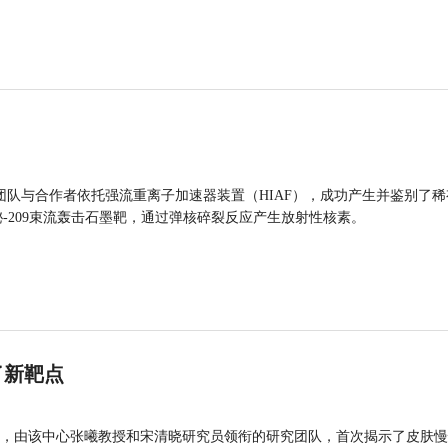
团队与合作者依托强流重离子加速器装置（HIAF），成功产生并鉴别了稀
的铋-209束流轰击石墨靶，通过弹核碎裂反应产生放射性核素。
了新靶点
，由该中心张曦教授和宋清晓研究员领衔的研究团队，首次揭示了皮肤慢