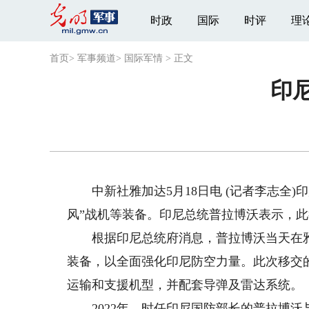
时政
国际
时评
理
首页
>
军事频道
>
国际军情
>
正文
印
中新社雅加达5月18日电 (记者李志全)印
风”战机等装备。印尼总统普拉博沃表示，
根据印尼总统府消息，普拉博沃当天在雅
装备，以全面强化印尼防空力量。此次移交的装
运输和支援机型，并配套导弹及雷达系统。
2022年，时任印尼国防部长的普拉博沃与