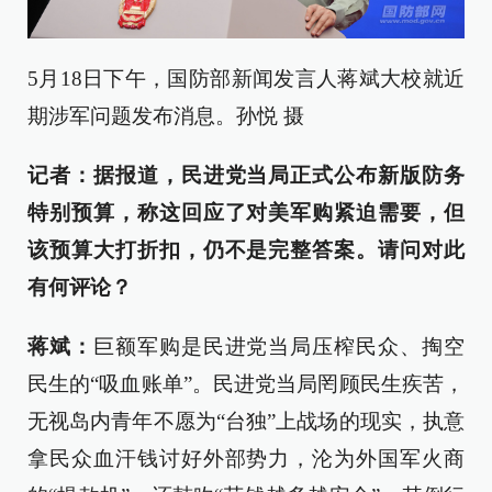
5月18日下午，国防部新闻发言人蒋斌大校就近
期涉军问题发布消息。孙悦 摄
记者：据报道，民进党当局正式公布新版防务
特别预算，称这回应了对美军购紧迫需要，但
该预算大打折扣，仍不是完整答案。请问对此
有何评论？
蒋斌：
巨额军购是民进党当局压榨民众、掏空
民生的“吸血账单”。民进党当局罔顾民生疾苦，
无视岛内青年不愿为“台独”上战场的现实，执意
拿民众血汗钱讨好外部势力，沦为外国军火商