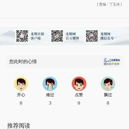
[
责编：丁玉冰
]
您此时的心情
开心
难过
点赞
飘过
0
3
0
0
推荐阅读