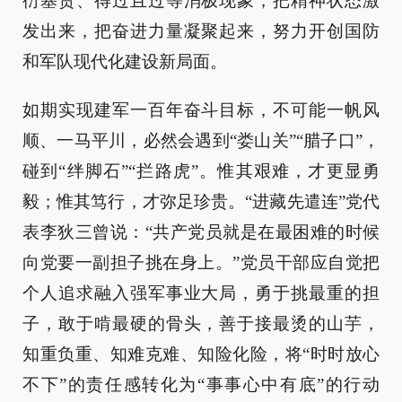
衍塞责、得过且过等消极现象，把精神状态激
发出来，把奋进力量凝聚起来，努力开创国防
和军队现代化建设新局面。
如期实现建军一百年奋斗目标，不可能一帆风
顺、一马平川，必然会遇到“娄山关”“腊子口”，
碰到“绊脚石”“拦路虎”。惟其艰难，才更显勇
毅；惟其笃行，才弥足珍贵。“进藏先遣连”党代
表李狄三曾说：“共产党员就是在最困难的时候
向党要一副担子挑在身上。”党员干部应自觉把
个人追求融入强军事业大局，勇于挑最重的担
子，敢于啃最硬的骨头，善于接最烫的山芋，
知重负重、知难克难、知险化险，将“时时放心
不下”的责任感转化为“事事心中有底”的行动