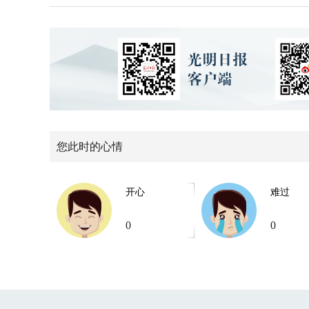
您此时的心情
开心
难过
0
0