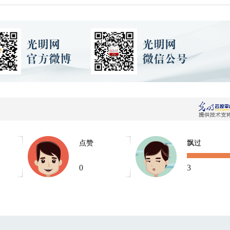
点赞
飘过
0
3