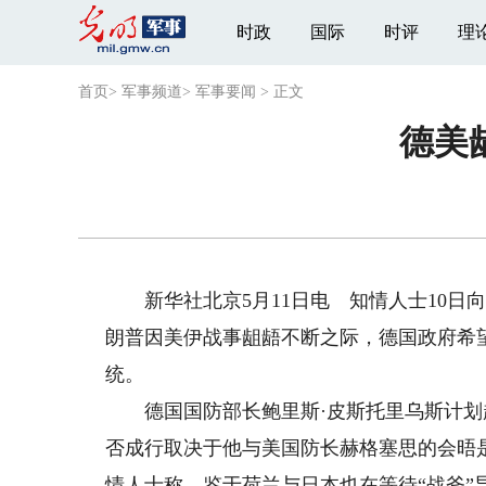
时政
国际
时评
理
首页
>
军事频道
>
军事要闻
>
正文
德美
新华社北京5月11日电 知情人士10日
朗普因美伊战事龃龉不断之际，德国政府希望
统。
德国国防部长鲍里斯·皮斯托里乌斯计划
否成行取决于他与美国防长赫格塞思的会晤
情人士称，鉴于荷兰与日本也在等待“战斧”