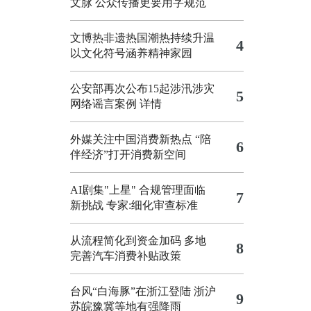
文脉 公众传播更要用字规范
文博热非遗热国潮热持续升温
4
以文化符号涵养精神家园
公安部再次公布15起涉汛涉灾
5
网络谣言案例
详情
外媒关注中国消费新热点 “陪
6
伴经济”打开消费新空间
AI剧集"上星" 合规管理面临
7
新挑战 专家:细化审查标准
从流程简化到资金加码 多地
8
完善汽车消费补贴政策
台风“白海豚”在浙江登陆
浙沪
9
苏皖豫冀等地有强降雨