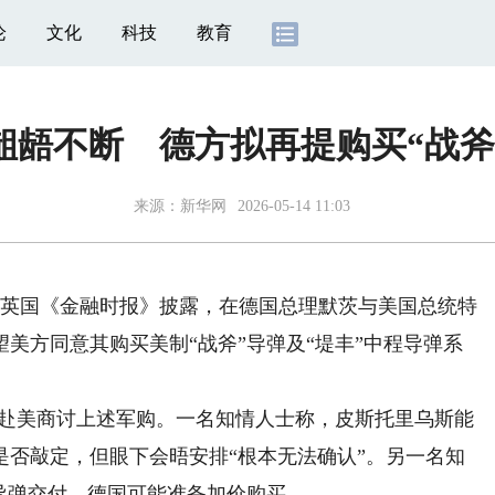
论
文化
科技
教育
龃龉不断 德方拟再提购买“战斧
来源：
新华网
2026-05-14 11:03
向英国《金融时报》披露，在德国总理默茨与美国总统特
美方同意其购买美制“战斧”导弹及“堤丰”中程导弹系
赴美商讨上述军购。一名知情人士称，皮斯托里乌斯能
是否敲定，但眼下会晤安排“根本无法确认”。另一名知
导弹交付，德国可能准备加价购买。