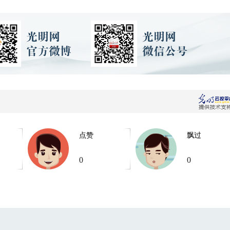
点赞
飘过
0
0