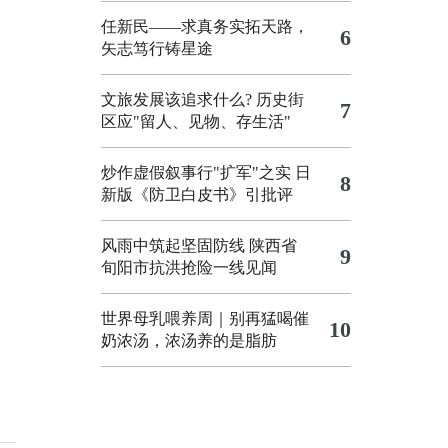
任新民——求真务实拓天路，
6
矢志笃行铸星途
文旅发展该追求什么?
历史街
7
区应"留人、见物、存生活"
炒作虚假叙事行"扩军"之实
日
8
新版《防卫白皮书》引批评
风雨中筑起坚固防线 陕西省
9
旬阳市抗洪抢险一线见闻
世界母乳喂养周｜别再猛喝催
10
奶浓汤，浓汤养的是脂肪