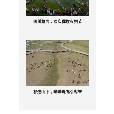
四川越西：欢庆彝族火把节
祁连山下，呦呦鹿鸣引客来