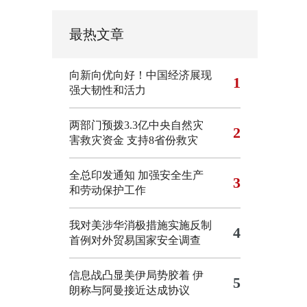
最热文章
向新向优向好！中国经济展现
1
强大韧性和活力
两部门预拨3.3亿中央自然灾
2
害救灾资金 支持8省份救灾
全总印发通知 加强安全生产
3
和劳动保护工作
我对美涉华消极措施实施反制
4
首例对外贸易国家安全调查
信息战凸显美伊局势胶着
伊
5
朗称与阿曼接近达成协议