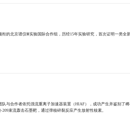
领衔的北京谱仪Ⅲ实验国际合作组，历经15年实验研究，首次证明一类全
团队与合作者依托强流重离子加速器装置（HIAF），成功产生并鉴别了稀
的铋-209束流轰击石墨靶，通过弹核碎裂反应产生放射性核素。