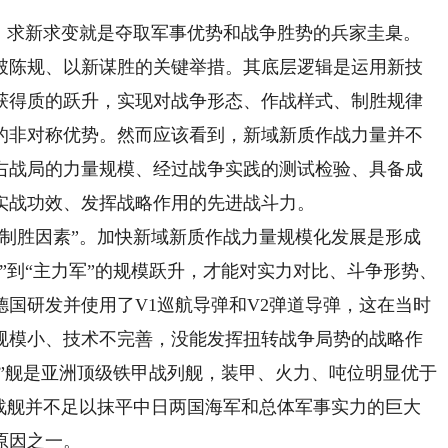
求新求变就是夺取军事优势和战争胜势的兵家圭臬。
破陈规、以新谋胜的关键举措。其底层逻辑是运用新技
获得质的跃升，实现对战争形态、作战样式、制胜规律
的非对称优势。然而应该看到，新域新质作战力量并不
右战局的力量规模、经过战争实践的测试检验、具备成
实战功效、发挥战略作用的先进战斗力。
胜因素”。加快新域新质作战力量规模化发展是形成
”到“主力军”的规模跃升，才能对实力对比、斗争形势、
国研发并使用了V1巡航导弹和V2弹道导弹，这在当时
规模小、技术不完善，没能发挥扭转战争局势的战略作
远”舰是亚洲顶级铁甲战列舰，装甲、火力、吨位明显优于
牌战舰并不足以抹平中日两国海军和总体军事实力的巨大
原因之一。