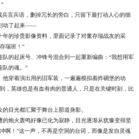
”
兵言兵语，删掉冗长的旁白，只留下最打动人心的细
刻动了起来——
年的珍贵影像资料，里面记录了对董存瑞战友的采
存瑞班！”
队的起床号、冲锋号混合到一起重新编曲：“我想用军
连队的魂。”
他穿着演出用的旧军装，一遍遍模拟着炸碉堡的动
看到，英雄也是有血有肉的普通人，只是在关键时刻，比
的目光都汇聚于舞台上那道身影。
的炮火轰鸣好像已化为寂静，目光逐渐从犹豫变得坚
，冲啊！”这一声，不再是空洞的台词，而像是发自灵魂