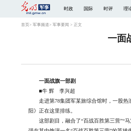
时政
国际
时评
理
首页
>
军事频道
>
军事要闻
>
正文
一面
一面战旗一部剧
■牛 辉 李兴超
走进第78集团军某旅综合馆时，一股热浪
阳》正在这里排练。
这部剧目，融合了“百战百胜第三营”“马
强在其中饰演一名“百战百胜第三营”的英