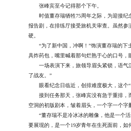
张峰宾至今记得那个下午。
时值董存瑞牺牲75周年之际，为迎接纪念
报告剧，在排练厅接受旅机关审查。虽然参
硬。
“为了新中国，冲啊！”饰演董存瑞的下士
具炸药包，嘴里喊着那句烂熟于心的口号，
一场表演下来，旅领导眉头紧锁，语气沉
了战友。”
眼看纪念日临近，创排难度极大，这个“烫
接到任务那天，张峰宾没有急于重排，而
空洞的初版剧本，皱着眉头，一个字一个字
“董存瑞不是冷冰冰的雕像，他是一个活生
要展现的，是一个19岁青年在生死面前，