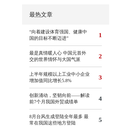
最热文章
“向着建设体育强国、健康中
1
国的目标不断迈进”
最是真情暖人心 中国元首外
2
交的世界情怀与大国气派
上半年规模以上工业中小企业
3
增加值同比增长5.8%
创新涌动，坚韧向前——解读
4
前7个月我国外贸成绩单
8月台风生成登陆全年最多 最
5
常在我国这些地方登陆