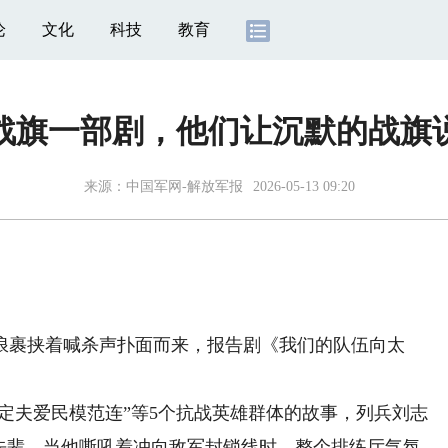
论
文化
科技
教育
战旗一部剧，他们让沉默的战旗
来源：
中国军网-解放军报
2026-05-13 09:20
裹挟着喊杀声扑面而来，报告剧《我们的队伍向太
定夫爱民模范连”等5个抗战英雄群体的故事，列兵刘志
雄先辈。当他嘶吼着冲向敌军封锁线时，整个排练厅气氛