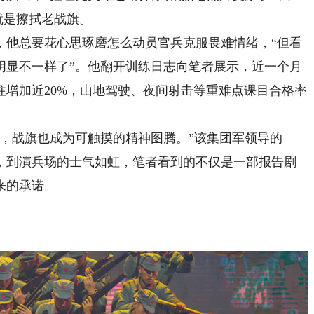
就是擦拭老战旗。
他总要花心思琢磨怎么动员官兵克服畏难情绪，“但看
明显不一样了”。他翻开训练日志向笔者展示，近一个月
增加近20%，山地驾驶、夜间射击等重难点课目合格率
战旗也成为可触摸的精神图腾。”该集团军领导的
，到演兵场的士气如虹，笔者看到的不仅是一部报告剧
来的承诺。