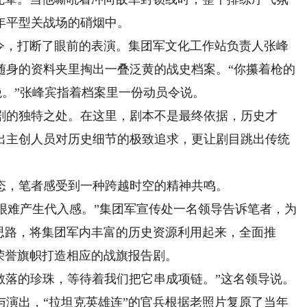
年平型关战场的硝烟中。
，打断了眼前的表演。集团军文化工作站负责人张峰
随身的资料夹里掏出一叠泛黄的战史档案。“你攥着枪的
绝。”张峰宾指着档案里一份动员令说。
的独特之处。在这里，剧本不是最终依据，历史才
出主创人员对历史细节的极致追求，更让剧目跳出传统
，笔者感受到一种跨越时空的精神共鸣。
很难产生代入感。”集团军宣传处一名领导告诉笔者，为
思路，将集团军内丰富的历史资源利用起来，全面推
荣誉旗帜打造相应的战旗报告剧。
散落的珍珠，等待着我们把它串成项链。”这名领导说。
出，“拉坦克英雄连”的官兵根据老照片复原了当年