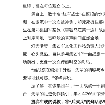
重锤，砸在每位观众心上。
舞台上，数十名“红军战士”在模拟的惊涛
绷，在激流中一次次被冲倒，却死死拽住那
生在第78集团军某旅《突破乌江第一连》战
上对岸高地，雷鸣般的掌声瞬间点燃全场。
灯光渐暗，集团军文化工作站负责人张峰
庞，心头微热。自从参与集团军“一面战旗
场演出，更像一次次跨越时空的对话。
“当战旗在硝烟中升起，先辈的呐喊与今
变得可触可感。”张峰宾说。
据了解，在该集团军，“一面战旗一部剧”
台，先辈的足迹化作指引，集团军266面荣
摒弃生硬的说教，将“兵演兵”的鲜活形