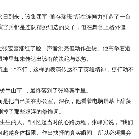
日到来，该集团军“董存瑞班”所在连倾力打造了一台
演官兵都是连队精挑细选的尖子，但在舞台上格外僵
张宏嘉涨红了脸，声音洪亮但动作生硬。他高举着道
眼神里却未传达出该有的决绝与炽热。
重：“不行，这样的表演传达不了英雄精神，更打动不
手山芋”，最终落到了张峰宾手里。
是把自己关在办公室。深夜，他看着电脑屏幕上辞藻
删掉了那些虚浮的修饰词。
生的人。”回忆起当时的心路历程，张峰宾说，“我们
如何超越身体极限、作出抉择的真实瞬间，所以必须摒弃