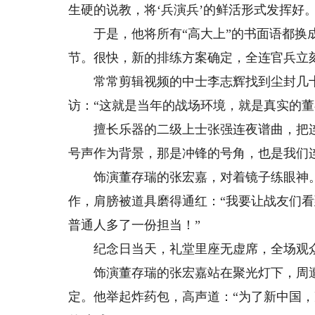
生硬的说教，将‘兵演兵’的鲜活形式发挥好。
于是，他将所有“高大上”的书面语都换成
节。很快，新的排练方案确定，全连官兵立
常常剪辑视频的中士李志辉找到尘封几十
访：“这就是当年的战场环境，就是真实的董
擅长乐器的二级上士张强连夜谱曲，把连
号声作为背景，那是冲锋的号角，也是我们
饰演董存瑞的张宏嘉，对着镜子练眼神。
作，肩膀被道具磨得通红：“我要让战友们
普通人多了一份担当！”
纪念日当天，礼堂里座无虚席，全场观众
饰演董存瑞的张宏嘉站在聚光灯下，周遭
定。他举起炸药包，高声道：“为了新中国