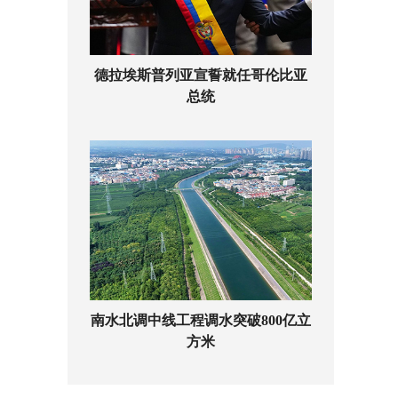
德拉埃斯普列亚宣誓就任哥伦比亚
总统
南水北调中线工程调水突破800亿立
方米