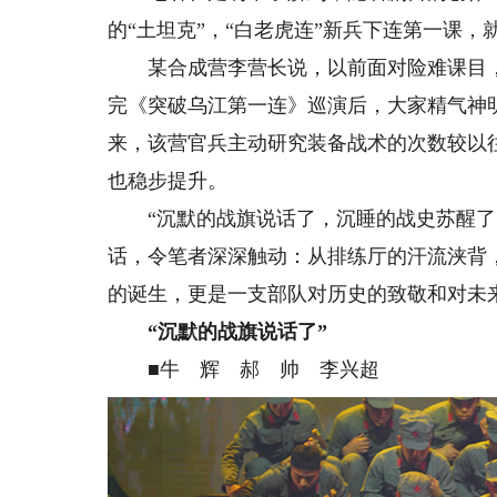
的“土坦克”，“白老虎连”新兵下连第一课，
某合成营李营长说，以前面对险难课目，
完《突破乌江第一连》巡演后，大家精气神
来，该营官兵主动研究装备战术的次数较以往
也稳步提升。
“沉默的战旗说话了，沉睡的战史苏醒了，
话，令笔者深深触动：从排练厅的汗流浃背
的诞生，更是一支部队对历史的致敬和对未
“沉默的战旗说话了”
■牛 辉 郝 帅 李兴超