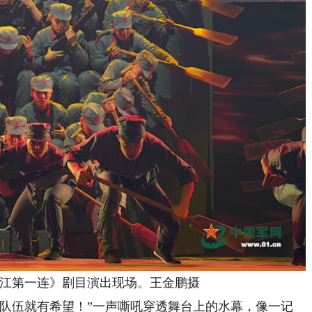
乌江第一连》剧目演出现场。王金鹏摄
伍就有希望！”一声嘶吼穿透舞台上的水幕，像一记