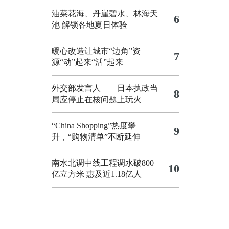
油菜花海、丹崖碧水、林海天
6
池 解锁各地夏日体验
暖心改造让城市“边角”资
7
源“动”起来“活”起来
外交部发言人——日本执政当
8
局应停止在核问题上玩火
“China Shopping”热度攀
9
升，“购物清单”不断延伸
南水北调中线工程调水破800
10
亿立方米 惠及近1.18亿人