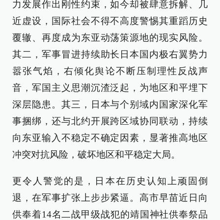
力发展作出刚性约束，如今却被肆意拆解、几
近虚设，国际社会不得不高度警惕其重蹈历史
覆辙、再度成为东亚动荡策源地的现实风险。
其二，军事冒进持续助长日本国内极右翼势力
嚣张气焰，右倾化舆论不断压制理性反战声
音，军国主义思潮沉渣泛起，为地区和平埋下
深层隐患。其三，日本与个别域内国家深化军
事捆绑，还与北约开展跨区域协同联动，持续
向东亚输入不稳定不确定因素，显著推高地区
冲突对抗风险，破坏地区和平稳定大局。
更令人警觉的是，日本在历史认知上顽固倒
退，在军事扩张上步步紧逼。高市早苗近日向
供奉着14名二战甲级战犯的靖国神社供奉祭品