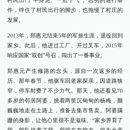
村民出门“半身泥、一肚子气”。恶劣的通行条
件，绊住了村民出行的脚步，也拖慢了村庄的
发展。
2013年，郑惠元结束5年的军旅生涯，退役回到
家乡。此后，他进过工厂、开过叉车，2015年
响应国家“双创”号召，闯出了一番事业。
郑惠元产生修路的念头，源自一次返乡的经
历。那年春节，他驱车回老家探亲，因道路狭
窄，停车时费了不少力气。那天，他还看见70
多岁的邻居阿婆，挑着两筐沉甸甸的杨梅，颤
巍巍地走在土路上，准备去集市售卖。阿婆蹒
跚的身影，让他心里很不是滋味。“家乡养育了