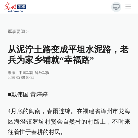
军事要闻
>
从泥泞土路变成平坦水泥路，老
兵为家乡铺就“幸福路”
来源：
中国军网-解放军报
2026-05-09 09:25
■戴伟国 黄婷婷
4月底的闽南，春雨连绵。在福建省漳州市龙海
区海澄镇罗坑村贤会自然村的村路上，不时来
往着忙于春耕的村民。