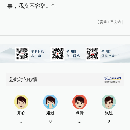
事，我义不容辞。”
[
责编：王文韬
]
您此时的心情
开心
难过
点赞
飘过
1
0
2
0