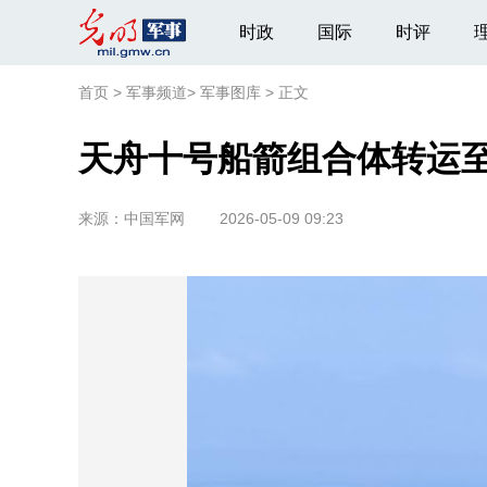
时政
国际
时评
首页
>
军事频道
>
军事图库
>
正文
天舟十号船箭组合体转运至
来源：
中国军网
2026-05-09 09:23