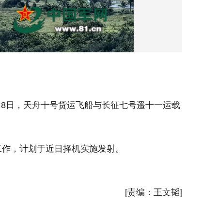
月8日，天舟十号货运飞船与长征七号遥十一运载
中国军网
火箭组合
作，计划于近日择机实施发射。
目前，
张翰 
[责编：王文韬]