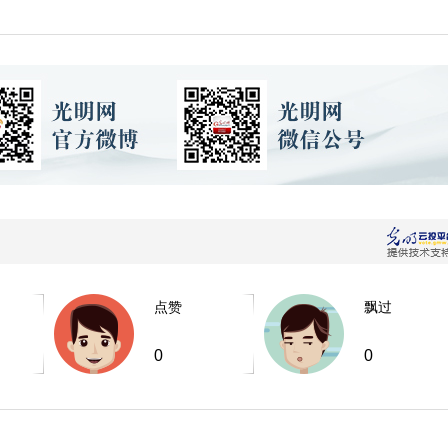
点赞
飘过
0
0