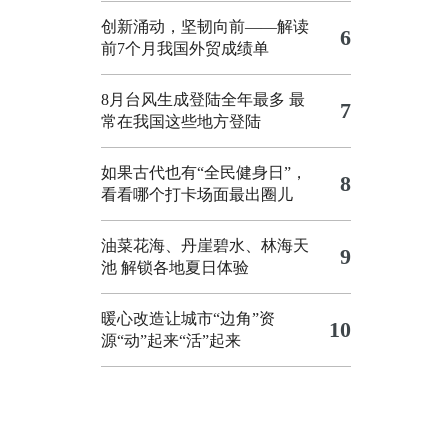
创新涌动，坚韧向前——解读
6
前7个月我国外贸成绩单
8月台风生成登陆全年最多 最
7
常在我国这些地方登陆
如果古代也有“全民健身日”，
8
看看哪个打卡场面最出圈儿
油菜花海、丹崖碧水、林海天
9
池 解锁各地夏日体验
暖心改造让城市“边角”资
10
源“动”起来“活”起来