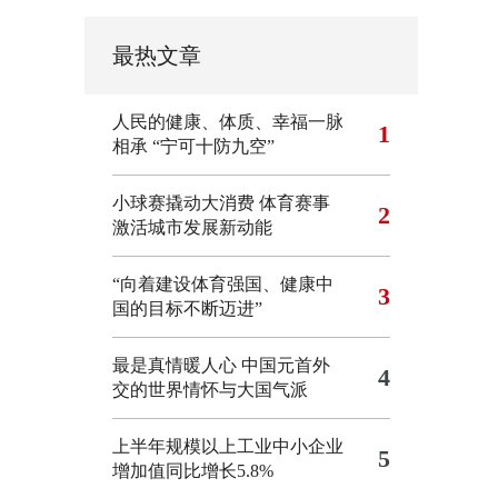
最热文章
人民的健康、体质、幸福一脉
1
相承
“宁可十防九空”
小球赛撬动大消费 体育赛事
2
激活城市发展新动能
“向着建设体育强国、健康中
3
国的目标不断迈进”
最是真情暖人心 中国元首外
4
交的世界情怀与大国气派
上半年规模以上工业中小企业
5
增加值同比增长5.8%