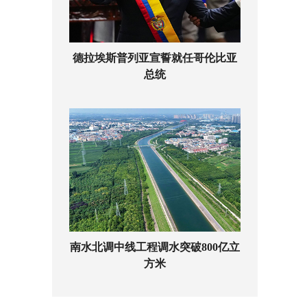
德拉埃斯普列亚宣誓就任哥伦比亚
总统
南水北调中线工程调水突破800亿立
方米