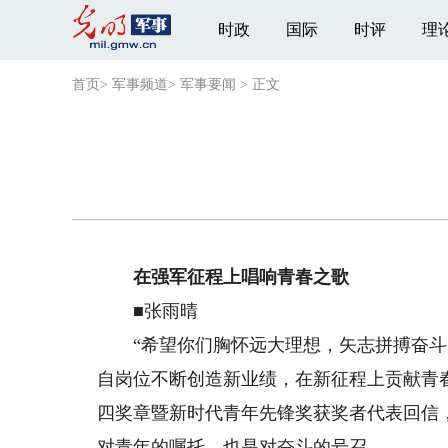
时政
国际
时评
理
首页
>
军事频道
>
军事要闻
>
正文
在强军征程上唱响青春之歌
■张雨晴
“希望你们胸怀远大理想，矢志拼搏奋斗
自岗位不断创造新业绩，在新征程上贡献青
四奖章暨新时代青年先锋奖获奖者代表回信
对青年的嘱托，也是对奋斗的号召。