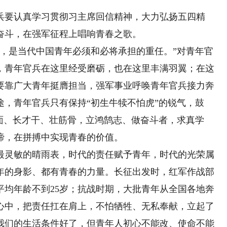
要认真学习贯彻习主席回信精神，大力弘扬五四精
奋斗，在强军征程上唱响青春之歌。
是当代中国青年必须和必将承担的重任。”对青年官
，青年官兵在这里经受磨砺，也在这里丰满羽翼；在这
要靠广大青年挺膺担当，强军事业呼唤青年官兵接力奔
，青年官兵只有保持“初生牛犊不怕虎”的锐气，鼓
面、长才干、壮筋骨，立鸿鹄志、做奋斗者，求真学
谛，在拼搏中实现青春的价值。
灵敏的晴雨表，时代的责任赋予青年，时代的光荣属
年的身影、都有青春的力量。长征出发时，红军作战部
平均年龄不到25岁；抗战时期，大批青年从全国各地奔
心中，把责任扛在肩上，不怕牺牲、无私奉献，立起了
我们的生活条件好了，但青年人初心不能改、使命不能