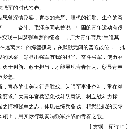
志强军的时代答卷。
思曾深情形容，青春的光辉、理想的钥匙、生命的意
字中——奋斗。毛泽东同志曾说，中国的青年运动有很
在实现中国梦强军梦的征途上，广大青年官兵“生逢其
，在远离大陆的海疆孤岛，在默默无闻的普通战位，一批
畏的风采，彰显出强军有我的担当。奋斗强军，使命召
，勇于创新、敢于担当，才能展现青春作为、彰显青春
春梦想。
，青春的壮美诗行是胜战。为强军事业奋斗，重在精
这要求广大青年官兵强化战斗队意识、树立战斗力标
国之情和强军之志，体现在练兵备战、精武强能的实际
本领上，用实际行动奏响强军胜战的青春之歌。
[
责编：茹行止
]