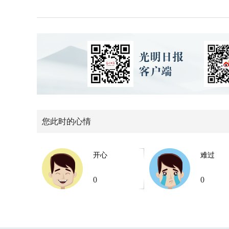
您此时的心情
开心
难过
0
0