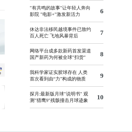
"有共鸣的故事"让年轻人奔向
6
影院
"电影+"激发新活力
休达非法移民越境事件已致约
7
百人死亡
飞地风暴背后
网络平台成多款新药首发渠道
8
国产新药为何被全球"扫货"
我科学家证实胶球存在 人类
9
首次看到由“力”构成的物质
探月:最新版月球"说明书"
观
10
测"猎鹰9"残骸撞击月球迹象