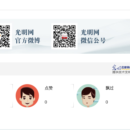
点赞
飘过
0
0