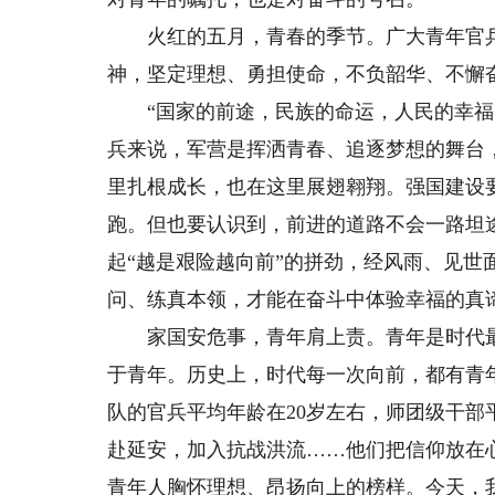
火红的五月，青春的季节。广大青年官兵
神，坚定理想、勇担使命，不负韶华、不懈
“国家的前途，民族的命运，人民的幸福，
兵来说，军营是挥洒青春、追逐梦想的舞台
里扎根成长，也在这里展翅翱翔。强国建设
跑。但也要认识到，前进的道路不会一路坦途
起“越是艰险越向前”的拼劲，经风雨、见世
问、练真本领，才能在奋斗中体验幸福的真
家国安危事，青年肩上责。青年是时代最
于青年。历史上，时代每一次向前，都有青
队的官兵平均年龄在20岁左右，师团级干部
赴延安，加入抗战洪流……他们把信仰放在
青年人胸怀理想、昂扬向上的榜样。今天，