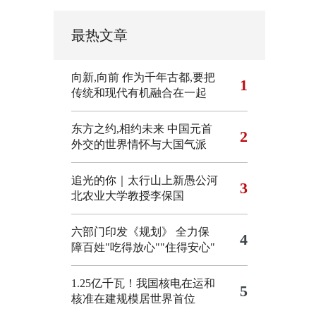
最热文章
向新,向前
作为千年古都,要把
1
传统和现代有机融合在一起
东方之约,相约未来 中国元首
2
外交的世界情怀与大国气派
追光的你｜太行山上新愚公河
3
北农业大学教授李保国
六部门印发《规划》 全力保
4
障百姓"吃得放心""住得安心"
1.25亿千瓦！我国核电在运和
5
核准在建规模居世界首位