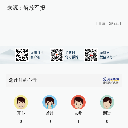
来源：解放军报
[
责编：茹行止
]
您此时的心情
开心
难过
点赞
飘过
0
0
1
0