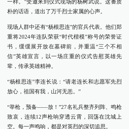
一样。”受邀来到仪式现场的杨树武说。这番质
朴的话语，道出了万千烈士家属的心声。
现场人群中还有“杨根思连”的官兵代表。他们郑
重将2024年连队荣获“时代楷模”称号的荣誉证
书，缓缓展开放在墓碑前，并重温“三个不相
信”英雄宣言，以一场庄重的仪式告慰英雄先
辈，传承英雄精神。
“杨根思连”李连长说：“请老连长和志愿军先烈
放心，祖国有我，山河无恙。”
“举枪，预备——放！”27名礼兵整齐列阵、鸣枪
致哀，连续12声枪响穿透云霄，回荡在沈城上
空。每一声鸣响，都是对英烈的深切追思。