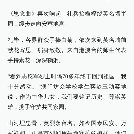
《思念曲》再次响起。礼兵抬棺椁绕英名墙半
周，缓步走向安葬地宫。
礼毕，各界群众手捧白菊，依次来到英名墙前
献花寄思、躬身致敬。来自港澳台的师生代表
手持素花，深深鞠躬。
“看到志愿军烈士时隔70多年终于回到祖国，我
十分感动。”澳门坊众学校学生蒋龄玉动容地
说，作为中华儿女，我们要铭记历史、尊崇英
雄，携手守护共同家园。
山河埋忠骨，英烈永留名。如今国泰民安、万
家祥和，正是英烈们用生命守护的模样。他们