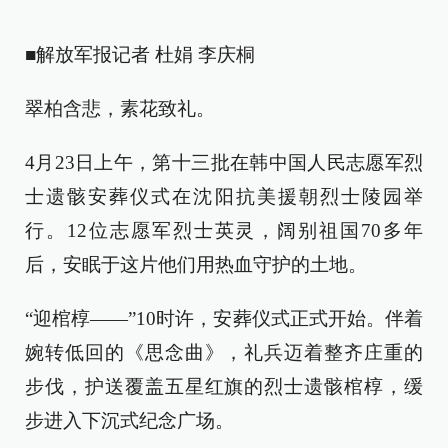
■解放军报记者 杜娟 李庆桐
翠柏含悲，素花致礼。
4月23日上午，第十三批在韩中国人民志愿军烈
士遗骸安葬仪式在沈阳抗美援朝烈士陵园举
行。12位志愿军烈士英灵，阔别祖国70多年
后，安眠于这片他们用热血守护的土地。
“迎棺椁——”10时许，安葬仪式正式开始。伴着
婉转低回的《思念曲》，礼兵迈着整齐庄重的
步伐，护送覆盖五星红旗的烈士遗骸棺椁，缓
步进入下沉式纪念广场。