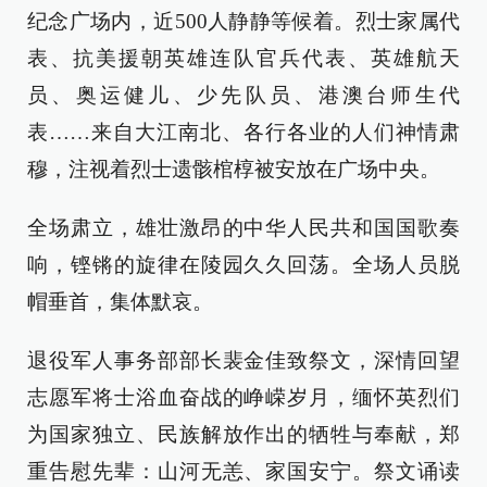
纪念广场内，近500人静静等候着。烈士家属代
表、抗美援朝英雄连队官兵代表、英雄航天
员、奥运健儿、少先队员、港澳台师生代
表……来自大江南北、各行各业的人们神情肃
穆，注视着烈士遗骸棺椁被安放在广场中央。
全场肃立，雄壮激昂的中华人民共和国国歌奏
响，铿锵的旋律在陵园久久回荡。全场人员脱
帽垂首，集体默哀。
退役军人事务部部长裴金佳致祭文，深情回望
志愿军将士浴血奋战的峥嵘岁月，缅怀英烈们
为国家独立、民族解放作出的牺牲与奉献，郑
重告慰先辈：山河无恙、家国安宁。祭文诵读