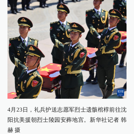
4月23日，礼兵护送志愿军烈士遗骸棺椁前往沈
阳抗美援朝烈士陵园安葬地宫。新华社记者 韩
赫 摄