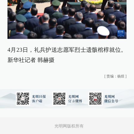
4月23日，礼兵护送志愿军烈士遗骸棺椁就位。
新华社记者 韩赫摄
[
责编：杨煜
]
光明网版权所有