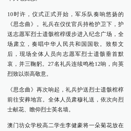
10时许，仪式正式开始，军乐队奏响悠扬的
《思念曲》。礼兵在仪仗官兵持枪护卫下，护
送志愿军烈士遗骸棺椁缓步进入纪念广场，全
场肃立，奏唱中华人民共和国国歌。致祭文
后，现场全体人员向志愿军烈士遗骸垂首默
哀，并三鞠躬。27名礼兵连续鸣枪12响，向英
烈致以崇高敬意。
《思念曲》再次响起，礼兵护送烈士遗骸棺椁
前往安葬地宫。全体人员肃穆礼送，依次向烈
士献花、瞻仰烈士英名墙。
澳门坊众学校高二学生李健豪将一朵菊花放在