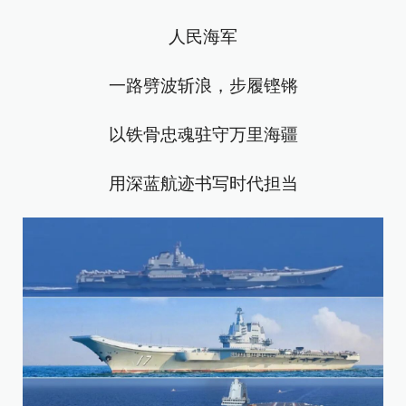
人民海军
一路劈波斩浪，步履铿锵
以铁骨忠魂驻守万里海疆
用深蓝航迹书写时代担当