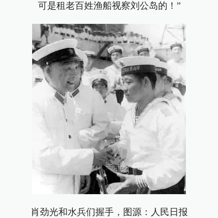
可是租老百姓渔船视察刘公岛的！”
肖劲光和水兵们握手，图源：人民日报