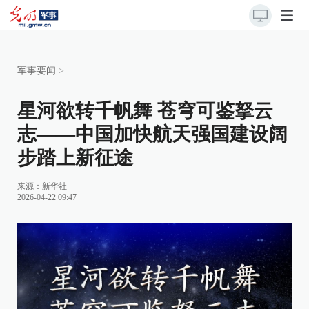
军事要闻
>
星河欲转千帆舞 苍穹可鉴拏云
志——中国加快航天强国建设阔
步踏上新征途
来源：
新华社
2026-04-22 09:47