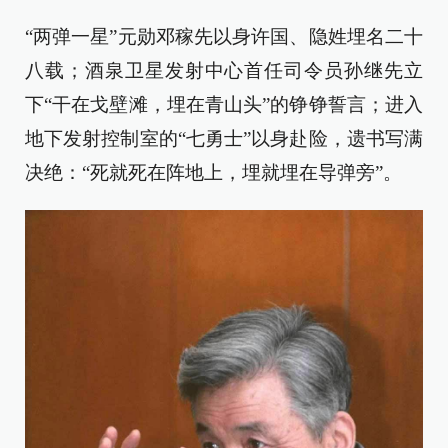
“两弹一星”元勋邓稼先以身许国、隐姓埋名二十
八载；酒泉卫星发射中心首任司令员孙继先立
下“干在戈壁滩，埋在青山头”的铮铮誓言；进入
地下发射控制室的“七勇士”以身赴险，遗书写满
决绝：“死就死在阵地上，埋就埋在导弹旁”。