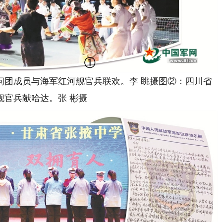
团成员与海军红河舰官兵联欢。李 眺摄图②：四川省
舰官兵献哈达。张 彬摄