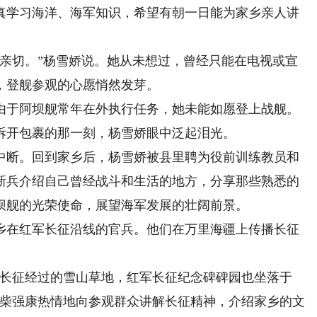
真学习海洋、海军知识，希望有朝一日能为家乡亲人讲
切。”杨雪娇说。她从未想过，曾经只能在电视或宣
，登舰参观的心愿悄然发芽。
于阿坝舰常年在外执行任务，她未能如愿登上战舰。
拆开包裹的那一刻，杨雪娇眼中泛起泪光。
断。回到家乡后，杨雪娇被县里聘为役前训练教员和
新兵介绍自己曾经战斗和生活的地方，分享那些熟悉的
坝舰的光荣使命，展望海军发展的壮阔前景。
在红军长征沿线的官兵。他们在万里海疆上传播长征
长征经过的雪山草地，红军长征纪念碑碑园也坐落于
士柴强康热情地向参观群众讲解长征精神，介绍家乡的文