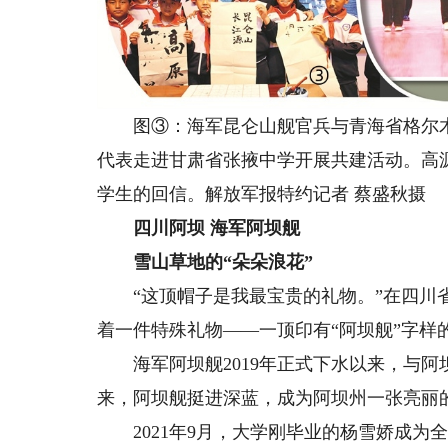
图③：海军昆仑山舰官兵与青海省格尔木
代表走进甘肃省张掖中学开展共建活动。高
学生的回信。解放军报特约记者 蔡盛秋摄
四川阿坝 海军阿坝舰
雪山草地的“朵朵浪花”
“这顶帽子是我最宝贵的礼物。”在四川省
着一件特殊礼物——一顶印有“阿坝舰”字样
海军阿坝舰2019年正式下水以来，与阿
来，阿坝舰挺进深蓝，成为阿坝州一张亮丽
2021年9月，大学刚毕业的杨雪娇成为