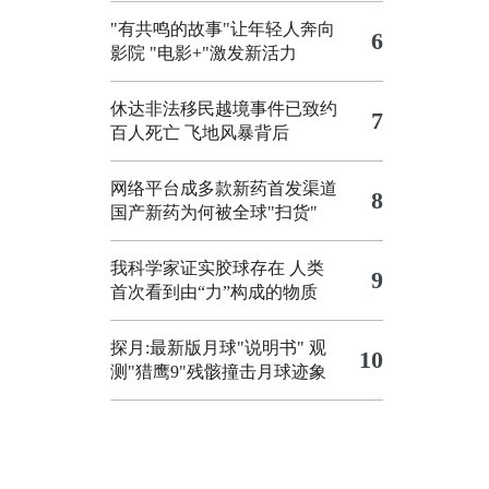
"有共鸣的故事"让年轻人奔向
6
影院
"电影+"激发新活力
休达非法移民越境事件已致约
7
百人死亡
飞地风暴背后
网络平台成多款新药首发渠道
8
国产新药为何被全球"扫货"
我科学家证实胶球存在 人类
9
首次看到由“力”构成的物质
探月:最新版月球"说明书"
观
10
测"猎鹰9"残骸撞击月球迹象