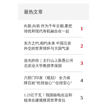
最热文章
向新,向前
作为千年古都,要把
1
传统和现代有机融合在一起
东方之约,相约未来 中国元首
2
外交的世界情怀与大国气派
追光的你｜太行山上新愚公河
3
北农业大学教授李保国
六部门印发《规划》 全力保
4
障百姓"吃得放心""住得安心"
1.25亿千瓦！我国核电在运和
5
核准在建规模居世界首位