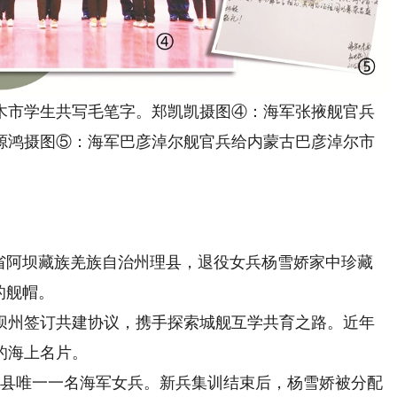
市学生共写毛笔字。郑凯凯摄图④：海军张掖舰官兵
源鸿摄图⑤：海军巴彦淖尔舰官兵给内蒙古巴彦淖尔市
阿坝藏族羌族自治州理县，退役女兵杨雪娇家中珍藏
的舰帽。
坝州签订共建协议，携手探索城舰互学共育之路。近年
的海上名片。
全县唯一一名海军女兵。新兵集训结束后，杨雪娇被分配