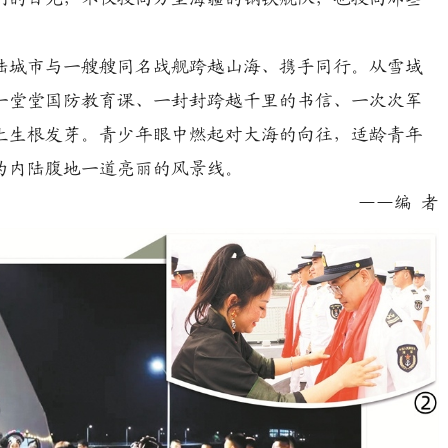
城市与一艘艘同名战舰跨越山海、携手同行。从雪域
一堂堂国防教育课、一封封跨越千里的书信、一次次军
上生根发芽。青少年眼中燃起对大海的向往，适龄青年
为内陆腹地一道亮丽的风景线。
——编 者