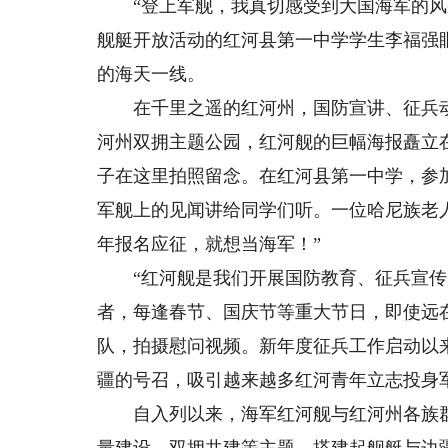
“登上军舰，我真切感受到大国海军的风采
舰艇开放活动的红河县第一中学学生李福强
的海天一线。
在千里之遥的红河州，国防宣讲、征兵动
河州双拥主题公园，红河舰的巨幅海报矗立
子在这里拍照留念。在红河县第一中学，参
军舰上的见闻讲给同学们听。一位哈尼族老
年报名应征，就想当海军！”
“红河舰是我们开展国防教育、征兵宣传的
者，每逢春节、国庆节等重大节日，即使远
队，拍摄慰问视频。新年度征兵工作启动以
疆的号召，吸引越来越多红河青年立志投身
自入列以来，海军红河舰与红河州各族群
量建设、双拥共建等主题，搭建起舰艇与边