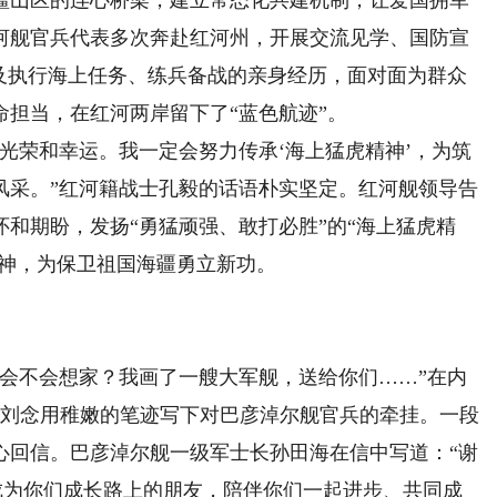
河舰官兵代表多次奔赴红河州，开展交流见学、国防宣
以及执行海上任务、练兵备战的亲身经历，面对面为群众
担当，在红河两岸留下了“蓝色航迹”。
荣和幸运。我一定会努力传承‘海上猛虎精神’，为筑
风采。”红河籍战士孔毅的话语朴实坚定。红河舰领导告
和期盼，发扬“勇猛顽强、敢打必胜”的“海上猛虎精
精神，为保卫祖国海疆勇立新功。
不会想家？我画了一艘大军舰，送给你们……”在内
生刘念用稚嫩的笔迹写下对巴彦淖尔舰官兵的牵挂。一段
心回信。巴彦淖尔舰一级军士长孙田海在信中写道：“谢
成为你们成长路上的朋友，陪伴你们一起进步、共同成