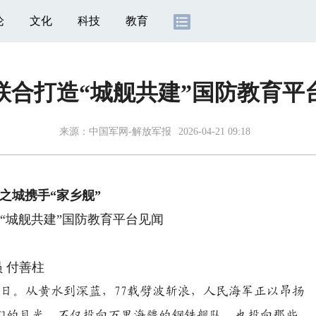
论
文化
科技
教育
联合打造“城舰共建”国防教育平
来源：
中国军网-解放军报
2026-04-21 09:18
之城携手“家乡舰”
“城舰共建”国防教育平台见闻
 付善柱
念日。从黄水到深蓝，77载劈波斩浪，人民海军正以昂扬
们的目光，不仅投向万里海疆的钢铁舰队，也投向那些