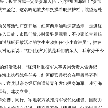
，长大后我一定要参军入伍，守护祖国海疆！”参加
眼神坚定。这名哈尼族少年抚摸着舰舷护栏，眺望远处
员等活动广泛开展，红河两岸涌动深蓝热潮。走进红
在入口处，市民们散步时常驻足观看，不少家长带着孩
加过舰艇开放活动的学生主动担任“小小宣讲员”，把在
人对记者说：“红河舰官兵就是我们的亲人，我家孙子今
鲜活教材。”红河州退役军人事务局负责人告诉记
在海上执行战备任务，红河舰官兵都会在甲板整齐列
来，官兵以亲身经历向适龄青年发出投身海军、戍守海
军营、建功立业。
众携手同行。军地双方紧扣海军现代化建设、国防力
疆山区的连心桥梁，建立常态化共建机制，让爱国拥军