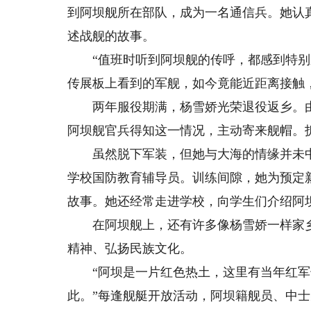
到阿坝舰所在部队，成为一名通信兵。她认
述战舰的故事。
“值班时听到阿坝舰的传呼，都感到特别亲
传展板上看到的军舰，如今竟能近距离接触
两年服役期满，杨雪娇光荣退役返乡。由
阿坝舰官兵得知这一情况，主动寄来舰帽。
虽然脱下军装，但她与大海的情缘并未中
学校国防教育辅导员。训练间隙，她为预定
故事。她还经常走进学校，向学生们介绍阿
在阿坝舰上，还有许多像杨雪娇一样家乡
精神、弘扬民族文化。
“阿坝是一片红色热土，这里有当年红军
此。”每逢舰艇开放活动，阿坝籍舰员、中