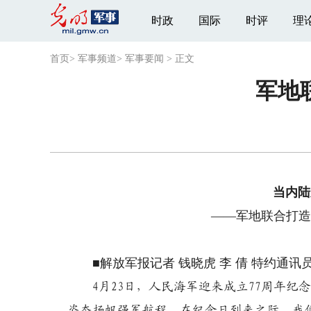
时政
国际
时评
理
首页
>
军事频道
>
军事要闻
>
正文
军地
当内陆
——军地联合打造
■解放军报记者 钱晓虎 李 倩 特约通讯员
4月23日，人民海军迎来成立77周年纪
姿态扬帆强军航程。在纪念日到来之际，我