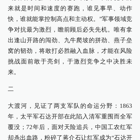
来就是时间和速度的赛跑，谁见事早、动作
快，谁就能掌控制高点和主动权。”军事领域竞
争对抗最为激烈，瞻前顾后必失先机。唯有拿
出逢山开路的闯劲、九牛爬坡的拼劲、燕子垒
窝的韧劲，将敢打必胜融入血脉，才能在风险
挑战面前敢于亮剑，于激烈竞争之中决胜未
来。
二
大渡河，见证了两支军队的命运分野：1863
年，太平军石达开部在此陷入清军重围而全军
覆没；72年后，面对天险追兵，中国工农红军
却杀出血路，粉碎了蒋介石让红军成为“石达开