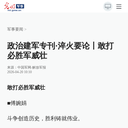
军事要闻
>
政治建军专刊·淬火要论丨敢打
必胜军威壮
来源：
中国军网-解放军报
2026-04-20 10:10
敢打必胜军威壮
■傅婉娟
斗争创造历史，胜利铸就伟业。