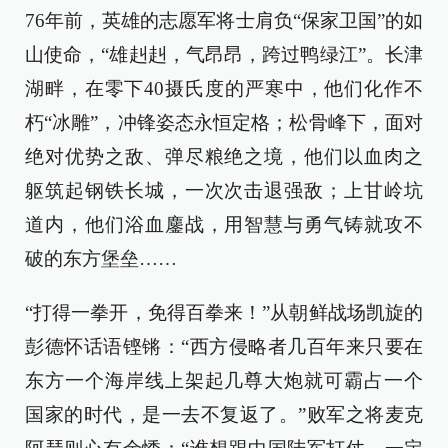
76年前，英雄的志愿军将士肩负“保家卫国”的如
山使命，“雄赳赳，气昂昂，跨过鸭绿江”。长津
湖畔，在零下40摄氏度的严寒中，他们化作不
朽“冰雕”，冲锋姿态永恒定格；松骨峰下，面对
绝对优势之敌、弹尽粮绝之境，他们以血肉之
躯筑起钢铁长城，一次次击退强敌；上甘岭坑
道内，他们浴血鏖战，用智慧与勇气铸就攻不
破的东方堡垒……
“打得一拳开，免得百拳来！”从朝鲜战场凯旋的
彭德怀话语铿锵：“西方侵略者几百年来只要在
东方一个海岸线上架起几尊大炮就可霸占一个
国家的时代，是一去不复返了。”败军之将麦克