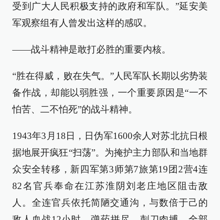
受到广大人民积极支持的政府和军队。”延安美
军观察组有人曾发出这样的感叹。
——战斗精神是敢打必胜的重要内核。
“胜在得威，败在失气。”人民军队长期以劣势装
备作战，却能以弱胜强，一个重要原因是“一不
怕苦、二不怕死”的战斗精神。
1943年3月18日，日伪军1600余人对苏北抗日根
据地展开疯狂“扫荡”。为掩护主力部队和当地群
众安全转移，新四军第3师第7旅第19团2营4连
82名官兵奉命在江苏淮阴刘老庄地区阻击敌
人。全连官兵依托简陋交通沟，与数倍于己的
敌人血战12小时，弹药拼尽、刺刀肉搏，全部