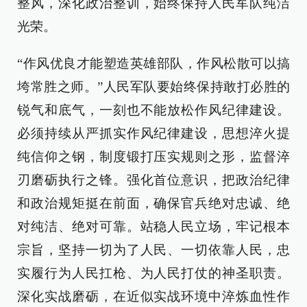
整风，深化政治整训，始终保持人民军队纯洁
光荣。
“作风优良才能塑造英雄部队，作风松散可以搞
垮常胜之师。”人民军队要始终保持敢打必胜的
锐气和底气，一刻也不能放松作风纪律建设。
必须持续从严抓实作风纪律建设，思想淬火提
纯信仰之钢，制度锻打压实规则之形，监督淬
刃磨砺执行之锋。强化首位意识，把政治纪律
和政治规矩挺在前面，确保官兵绝对忠诚、绝
对纯洁、绝对可靠。站稳人民立场，牢记根本
宗旨，坚持一切为了人民、一切依靠人民，忠
实履行为人民扛枪、为人民打仗的神圣职责。
深化实战磨砺，在近似实战环境中淬炼血性作