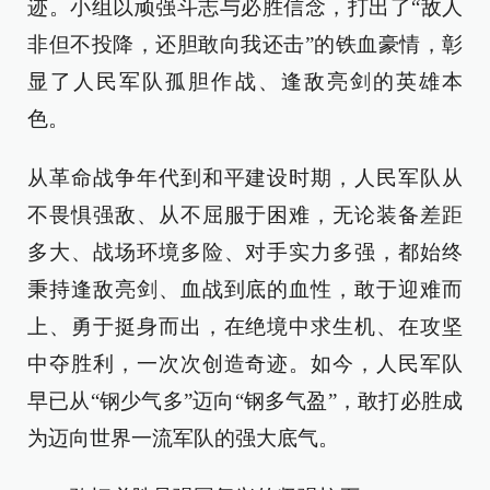
迹。小组以顽强斗志与必胜信念，打出了“敌人
非但不投降，还胆敢向我还击”的铁血豪情，彰
显了人民军队孤胆作战、逢敌亮剑的英雄本
色。
从革命战争年代到和平建设时期，人民军队从
不畏惧强敌、从不屈服于困难，无论装备差距
多大、战场环境多险、对手实力多强，都始终
秉持逢敌亮剑、血战到底的血性，敢于迎难而
上、勇于挺身而出，在绝境中求生机、在攻坚
中夺胜利，一次次创造奇迹。如今，人民军队
早已从“钢少气多”迈向“钢多气盈”，敢打必胜成
为迈向世界一流军队的强大底气。