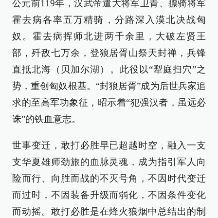
公元前119年，汉武帝遣大将军卫青、骠骑将军
霍去病各率五万精骑，分路深入漠北决战匈
奴。霍去病挥师北进两千余里，大破左贤王
部，歼敌七万余，登狼居胥山祭天封禅，兵锋
直抵北海（贝加尔湖）。此役以“犁庭扫穴”之
势，重创匈奴根基。“封狼居胥”成为后世兵家追
求的至高军功象征，昭示着“犯强汉者，虽远必
诛”的铁血意志。
世事变迁，敢打必胜早已超越时空，融入一支
支华夏雄师劲旅的血脉灵魂，成为指引军人向
险而行、向胜而战的不灭号角，不因时代变迁
而过时，不因装备升级而弱化，不因条件变化
而动摇。敢打必胜是在烽火狼烟中总结出的制