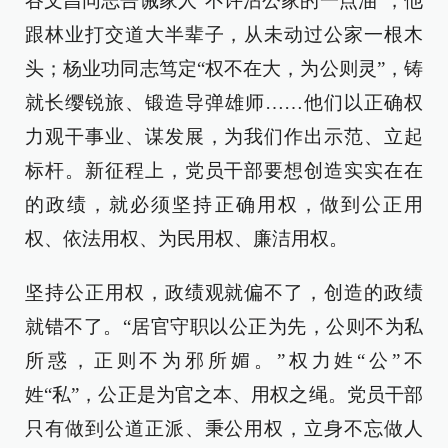
谷文昌同志告诫家人“不许沾公家的一点油”，他
跟林业打交道大半辈子，从未动过公家一根木
头；杨业功同志笃定“权不在大，为公则灵”，铸
就长缨锐旅、锻造导弹雄师……他们以正确权
力观干事业、谋发展，为我们作出示范、立起
标杆。新征程上，党员干部要想创造实实在在
的政绩，就必须坚持正确用权，做到公正用
权、依法用权、为民用权、廉洁用权。
坚持公正用权，政绩观就偏不了，创造的政绩
就错不了。“居官守职以公正为先，公则不为私
所惑，正则不为邪所媚。”权力姓“公”不
姓“私”，公正是为官之本、用权之绳。党员干部
只有做到公道正派、秉公用权，立身不忘做人