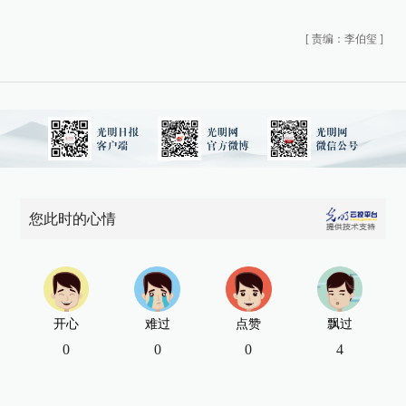
[
责编：李伯玺
]
您此时的心情
开心
难过
点赞
飘过
0
0
0
4