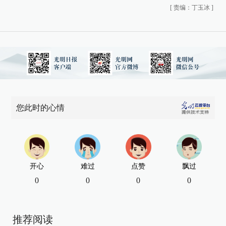
[
责编：丁玉冰
]
您此时的心情
开心
难过
点赞
飘过
0
0
0
0
推荐阅读