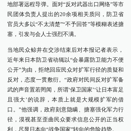
地部署远程导弹。面对“反对武器出口网络”等市
民团体负责人提出的20余项相关质问，防卫省
官员大多以“不太清楚”“不予回答”等模糊表述搪
塞，引发与会人士强烈不满。
当地民众鲸井在交涉结束后对本报记者表示，
近年来日本防卫省动辄以“会暴露防卫能力不便
公开”为由，拒绝回应民众对扩军行径的质疑和
反对，态度一贯敷衍。“政府对民间反对扩军备
武的声音置若罔闻，所谓‘保卫国家’‘让日本富足
且强大’的说辞，本质上就是大规模扩军的借
口。”他强调，政府刻意隐瞒、搪塞强化军力行
径，漠视甚至歪曲民众要求信息公开的正当权
利，尽显日本向“战争国家”转向的危险趋势。