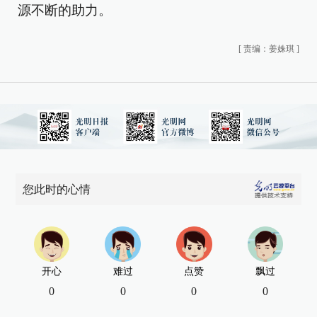
源不断的助力。
[
责编：姜姝琪
]
您此时的心情
开心
难过
点赞
飘过
0
0
0
0