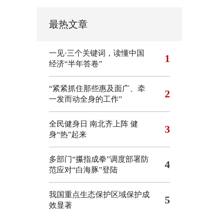
最热文章
一见·三个关键词，读懂中国
1
经济“半年答卷”
“紧紧抓住那些惠及面广、牵
2
一发而动全身的工作”
全民健身日 南北齐上阵 健
3
身“热”起来
多部门“攥指成拳”调度部署防
4
范应对“白海豚”登陆
我国重点生态保护区域保护成
5
效显著