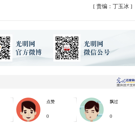
[
责编：丁玉冰
]
点赞
飘过
0
0