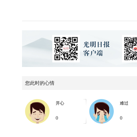
您此时的心情
开心
难过
0
0