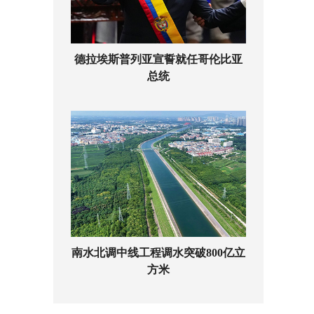
德拉埃斯普列亚宣誓就任哥伦比亚
总统
南水北调中线工程调水突破800亿立
方米