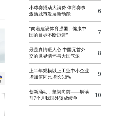
小球赛撬动大消费 体育赛事
6
激活城市发展新动能
“向着建设体育强国、健康中
7
国的目标不断迈进”
最是真情暖人心 中国元首外
8
交的世界情怀与大国气派
上半年规模以上工业中小企业
9
增加值同比增长5.8%
创新涌动，坚韧向前——解读
10
前7个月我国外贸成绩单