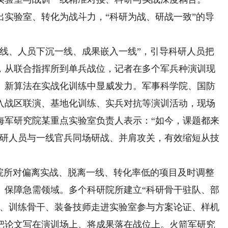
出实验室、转化为战斗力，“科研为战、研战一致”的导
、人员下沉一线、成果嵌入一线”，引导科研人员把
，从联合指挥所到单兵战位，记者在多个军兵种演训现
、新算法在实战化训练中显威发力。军事科学院、国防
入战区联演、基地化训练、实兵对抗等演训活动，现场
海军研究院某重点实验室负责人表示：“如今，课题都来
科研人员与一线官兵同场研战、并肩攻关，有效缩短从技
所对偏离实战、脱离一线、转化率低的项目及时调整
、保障急需领域。多个科研院所建立“科研骨干驻队、部
员、训练骨干、装备技师走进实验室参与方案论证、样机
把论文写在演训场上、将成果落在战位上。火箭军研究