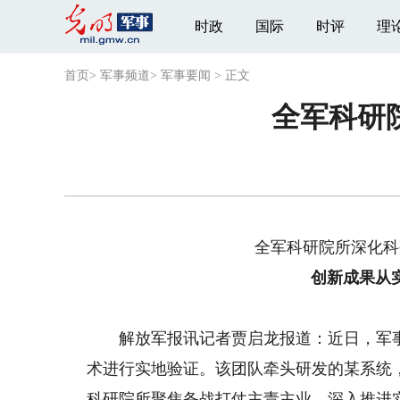
时政
国际
时评
理
首页
>
军事频道
>
军事要闻
>
正文
全军科研
全军科研院所深化科
创新成果从
解放军报讯记者贾启龙报道：近日，军事
术进行实地验证。该团队牵头研发的某系统
科研院所聚焦备战打仗主责主业，深入推进