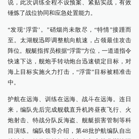
说，此次训练全程不设预案、紧贴实战，有效
锤炼了战位协同和应急处置能力。
“发现‘浮雷’。”硝烟尚未散尽，“特情”接踵而
至。太湖舰迅即调整航向航速，占领最佳攻击
阵位。舰艇指挥员根据“浮雷”方位，一道道指令
快速下达，舰炮手转动炮台迅速锁定目标，对
海上目标实施火力打击，“浮雷”目标被精准击
中。
护航在远海、训练在远海、战斗在远海。连日
来，编队先后完成舰载直升机跨昼夜飞行、火
炮射击、特战分队反海盗、舰艇损害管制等科
目演练。编队领导介绍，第48批护航编队自出