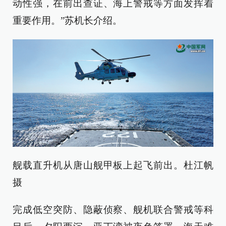
动性强，在前出查证、海上警戒等方面发挥着
重要作用。”苏机长介绍。
舰载直升机从唐山舰甲板上起飞前出。杜江帆
摄
完成低空突防、隐蔽侦察、舰机联合警戒等科