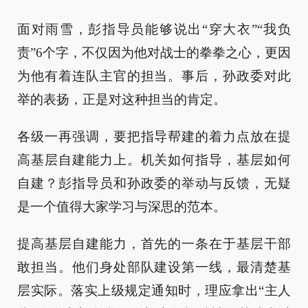
面对雨雪，彭指导员能够说出“穿大衣”“我负
责”6个字，不仅因为他对战士的拳拳之心，更因
为他有着连队主官的担当。事后，孙政委对此
举的表扬，正是对这种担当的肯定。
各级一再强调，要把指导帮建的着力点放在提
高基层自建能力上。机关如何指导，基层如何
自建？彭指导员和孙政委的举动与反馈，无疑
是一个值得大家学习与深思的范本。
提高基层自建能力，首先的一条在于基层干部
敢担当。他们身处部队建设第一线，最清楚基
层实际。落实上级规定通知时，理应拿出“主人