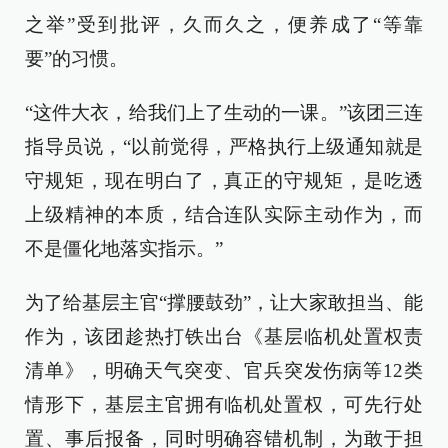
之举”受到批评，久而久之，便养成了“等靠
要”的习惯。
“这件大衣，给我们上了生动的一课。”该团三连
指导员说，“以前觉得，严格执行上级通知就是
守规矩，现在明白了，真正的守规矩，是吃透
上级精神的本质，结合连队实际主动作为，而
不是僵化地落实指示。”
为了给基层主官“撑腰鼓劲”，让大家敢担当、能
作为，该团趁热打铁出台《基层临机处置权责
清单》，明确天气突变、官兵突发伤病等12类
情形下，基层主官拥有临机处置权，可先行处
置、事后报备，同时明确容错机制，为敢于担