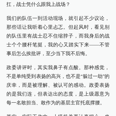
扛，战士凭什么跟我上战场？
我们的队伍一到活动现场，就引起不少议论，
那些话让我听着心里忐忑。但起风时，看见别
的队伍里有战士忍不住缩脖子，而我身后的战
士个个腰杆笔挺，我的心又踏实下来——不管
事后怎么挨批评，至少当下我不后悔。
政委讲评时，其实我鼻子有点酸。那种感觉，
不是单纯受到表扬的高兴，也不是“躲过一劫”的
庆幸，而是被理解、被认可的感动。政委表扬
的是我们连，但表达出的态度，是上级愿意为
每一名敢担当、敢作为的基层主官托底撑腰。