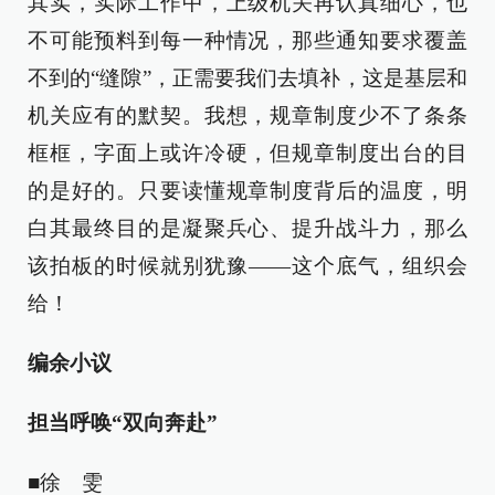
其实，实际工作中，上级机关再认真细心，也
不可能预料到每一种情况，那些通知要求覆盖
不到的“缝隙”，正需要我们去填补，这是基层和
机关应有的默契。我想，规章制度少不了条条
框框，字面上或许冷硬，但规章制度出台的目
的是好的。只要读懂规章制度背后的温度，明
白其最终目的是凝聚兵心、提升战斗力，那么
该拍板的时候就别犹豫——这个底气，组织会
给！
编余小议
担当呼唤“双向奔赴”
■徐 雯