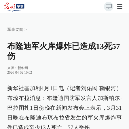
军事要闻
>
布隆迪军火库爆炸已造成13死57
伤
来源：
新华网
2026-04-02 10:02
新华社基加利4月1日电（记者刘佑民 鞠银河）
布琼布拉消息：布隆迪国防军发言人加斯帕尔·
巴拉图扎1日傍晚在新闻发布会上表示，3月31
日晚在布隆迪布琼布拉省发生的军火库爆炸事
件已造成至少13人死亡、57人受伤。