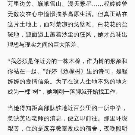
万里边关、巍峨雪山、漫天繁星……程婷婷曾
无数次在心中憧憬描摹高原生活。但真正站在
这片土地上，面对荒凉的戈壁滩、白花花的盐
碱地，迎面遇上裹着沙尘的狂风，她才品味出
理想与现实之间的巨大落差。
“我必须是你近旁的一株木棉，作为树的形象和
你站在一起。”舒婷《致橡树》里的诗句，是程
婷婷的爱情信条。为了在这人生地不熟的地方
成为一棵“树”，她刚刚一落脚就开始找工作。
当她得知距离部队驻地近百公里的一所中学，
急缺英语老师的消息，便立即前往。那里环境
艰苦，住的是废弃教室改成的宿舍，夜晚照明