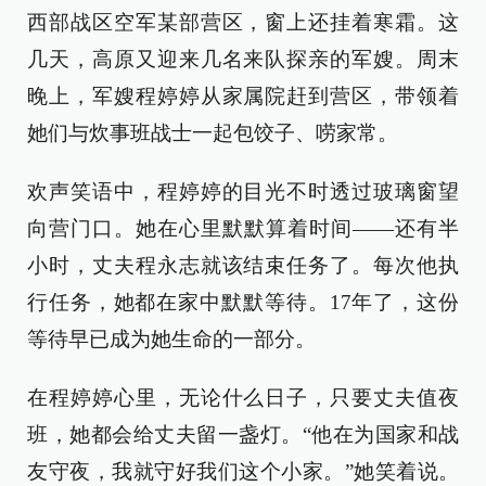
西部战区空军某部营区，窗上还挂着寒霜。这
几天，高原又迎来几名来队探亲的军嫂。周末
晚上，军嫂程婷婷从家属院赶到营区，带领着
她们与炊事班战士一起包饺子、唠家常。
欢声笑语中，程婷婷的目光不时透过玻璃窗望
向营门口。她在心里默默算着时间——还有半
小时，丈夫程永志就该结束任务了。每次他执
行任务，她都在家中默默等待。17年了，这份
等待早已成为她生命的一部分。
在程婷婷心里，无论什么日子，只要丈夫值夜
班，她都会给丈夫留一盏灯。“他在为国家和战
友守夜，我就守好我们这个小家。”她笑着说。