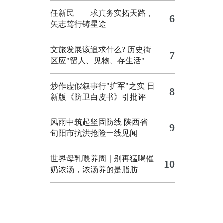
任新民——求真务实拓天路，
6
矢志笃行铸星途
文旅发展该追求什么?
历史街
7
区应"留人、见物、存生活"
炒作虚假叙事行"扩军"之实
日
8
新版《防卫白皮书》引批评
风雨中筑起坚固防线 陕西省
9
旬阳市抗洪抢险一线见闻
世界母乳喂养周｜别再猛喝催
10
奶浓汤，浓汤养的是脂肪