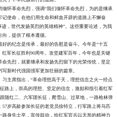
缅怀革命先烈，强调“我们缅怀革命先烈，为的是继承
牢记使命，在他们用生命和鲜血开辟的道路上不懈奋
事迹，世代发扬英烈的英雄精神”。这些重要论述，为我
方向，提供了根本遵循。
好的纪念是传承，最好的告慰是奋斗。今年是“十五
年、红军长征胜利90周年。攻坚建军百年，今年也是关键
革命先烈，就要继承和发扬先烈留下的光荣传统，坚定
书写新时代强国强军更加壮丽的篇章。
习主席指出，“革命理想高于天，理想信念之火一经点
长征路上，崇高的理想、坚定的信念，激励和指引着红军
就跟随红二、六军团长征，爬雪山、过草地，一路枪林弹
；57岁高龄参加长征的老党员徐特立，行军路上将马匹
一路身先士卒，宣传鼓动，给红军官兵以无形的精神力