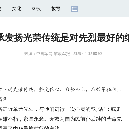
论
文化
科技
教育
承发扬光荣传统是对先烈最好的
来源：
中国军网-解放军报
2026-04-02 08:53
下的光荣传统，坚定信心、乘势而上，在强军征程上
篇章
近革命先烈，与他们进行一次心灵的“对话”；或走
英雄不朽，家国永念。无数为国为民前仆后继的革命先
照亮了中华民族前行的道路。