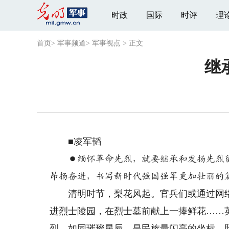
时政
国际
时评
理
首页
>
军事频道
>
军事视点
>
正文
继
■凌军韬
●缅怀革命先烈，就要继承和发扬先烈留
昂扬奋进，书写新时代强国强军更加壮丽的
清明时节，梨花风起。官兵们或通过网络走
进烈士陵园，在烈士墓前献上一捧鲜花……
烈，如同璀璨星辰，是民族最闪亮的坐标，