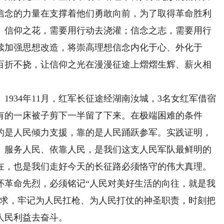
信念的力量在支撑着他们勇敢向前，为了取得革命胜利
。信仰之花，需要用行动去浇灌；信念之志，需要用行
续加强思想改造，将崇高理想信念内化于心、外化于
百折不挠，让信仰之光在漫漫征途上熠熠生辉、薪火相
34年11月，红军长征途经湖南汝城，3名女红军借宿
有的一床被子剪下一半留了下来。在极端困难的条件
的是人民倾力支援，靠的是人民踊跃参军。实践证明，
、服务人民、依靠人民，是我们这支人民军队最鲜明的
在，也是我们走好今天的长征路必须恪守的伟大真理。
怀革命先烈，必须铭记“人民对美好生活的向往，就是我
追求，牢记为人民扛枪、为人民打仗的神圣职责，时刻把
人民利益去奋斗。