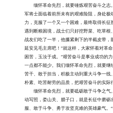
缅怀革命先烈，就要锤炼艰苦奋斗之志。“
军将士面临着前所未有的艰难险阻，身处极
力，克服了一个又一个困难，最终取得长征
遇到断粮困境，战士们只好挖野菜、吃草根
战友们吃了一半，他攥紧剩下的半截皮带，
延安见毛主席吧！”就这样，大家怀着对革
困苦，玉汝于成。”艰苦奋斗是事业成功的
一点都不能少。我们缅怀革命先烈，就要继
苦干、敢于担当，积极主动到重大斗争一线
朴素、吃苦耐劳的品质，把艰苦奋斗的实际
缅怀革命先烈，就要砥砺敢于斗争之气。
动写照，娄山关、腊子口，就是长征中磨砺出
服、敢于斗争、勇于攻坚克难的英雄豪气。