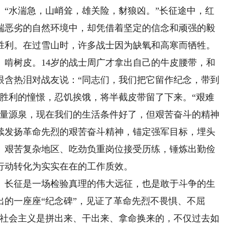
水湍急，山峭耸，雄关险，豺狼凶。”长征途中，红
端恶劣的自然环境中，却凭借着坚定的信念和顽强的毅
胜利。在过雪山时，许多战士因为缺氧和高寒而牺牲。
、啃树皮。14岁的战士周广才拿出自己的牛皮腰带，和
眼含热泪对战友说：“同志们，我们把它留作纪念，带到
命胜利的憧憬，忍饥挨饿，将半截皮带留了下来。“艰难
力量源泉，现在我们的生活条件好了，但艰苦奋斗的精神
续发扬革命先烈的艰苦奋斗精神，锚定强军目标，埋头
、艰苦复杂地区、吃劲负重岗位接受历练，锤炼出勤俭
行动转化为实实在在的工作质效。
长征是一场检验真理的伟大远征，也是敢于斗争的生
的一座座“纪念碑”，见证了革命先烈不畏惧、不屈
“社会主义是拼出来、干出来、拿命换来的，不仅过去如