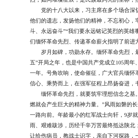
党的十八大以来，习主席在多个场合深切
他们的遗志，发扬他们的精神，不忘初心，
斗、永远奋斗”“我们要永远铭记英烈的英雄
们缅怀革命先烈、传递革命薪火指明了前进
岁月如碑，功勋永存。缅怀革命先烈，最
五”开局之年，也是中国共产党成立105周
一年。号角吹响，使命催征，广大官兵缅怀
信心、乘势而上，在强军征程上昂扬奋进，
缅怀革命先烈，就要筑牢理想信念之基。
燃就会产生巨大的精神力量。”风雨如磐的
一路向前。年龄最小的红军战士向轩，9岁
雨、艰难跋涉，历经千辛万苦最终抵达陕北
让给伤病员，教战士识字，亲自下河探路，