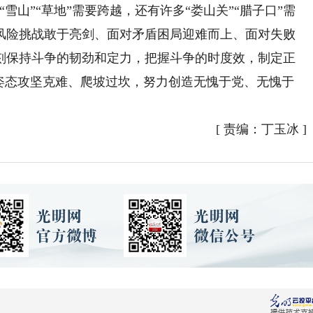
雪山”“草地”需要跨越，还有许多“娄山关”“腊子口”需
风险挑战敢于亮剑、面对矛盾困局迎难而上、面对失败
刻保持斗争的韧劲和定力，把握斗争的时度效，制定正
争姿态攻坚克难、爬坡过坎，努力创造无愧于党、无愧于
[
责编：丁玉冰
]