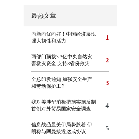
最热文章
向新向优向好！中国经济展现
1
强大韧性和活力
两部门预拨3.3亿中央自然灾
2
害救灾资金 支持8省份救灾
全总印发通知 加强安全生产
3
和劳动保护工作
我对美涉华消极措施实施反制
4
首例对外贸易国家安全调查
信息战凸显美伊局势胶着
伊
5
朗称与阿曼接近达成协议