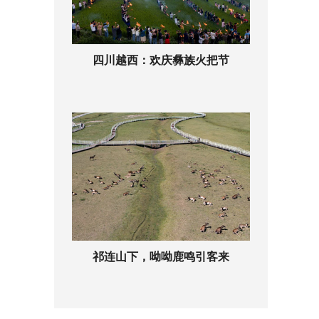
四川越西：欢庆彝族火把节
祁连山下，呦呦鹿鸣引客来