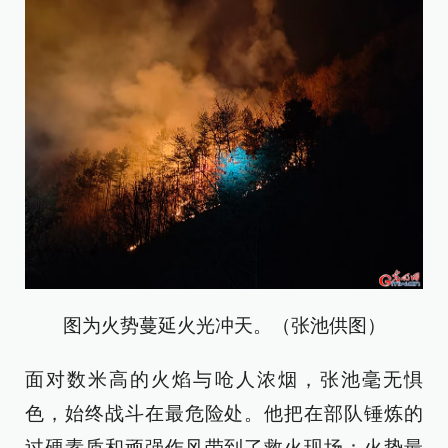
图为火势蔓延火光冲天。（张池供图）
面对数米高的火焰与呛人浓烟，张池毫无惧
色，始终战斗在最危险处。他把在部队锤炼的
过硬素质和顽强作风带到了救火现场：火势最