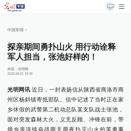
中国军情
>
探亲期间勇扑山火 用行动诠释
军人担当，张池好样的！
来源：
光明网
2026-04-01 10:39
光明网讯
近日，一封表扬信从陕西省商洛市商
州区杨斜镇寄抵部队。信中记述了当时正在家
乡休假的武警第二机动总队某支队战士张池，
面对突发森林大火，义无反顾、冲锋在前，带
领乡亲连续奋战两天两夜扑灭山火的英勇事