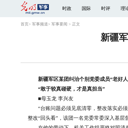
时政
国际
时评
理
首页
>
军事频道
>
军事要闻
>
正文
新疆军
新疆军区某团纠治个别党委成员“老好人
“敢于较真碰硬，才是真担当”
■母玉龙 李兴友
“台账问题必须见底清零，整改落实必须全
整改“回头看”，该团一名党委常委深入基层
在他的带动下，机关工作组严格对照清单