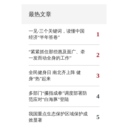
最热文章
一见·三个关键词，读懂中国
1
经济“半年答卷”
“紧紧抓住那些惠及面广、牵
2
一发而动全身的工作”
全民健身日 南北齐上阵 健
3
身“热”起来
多部门“攥指成拳”调度部署防
4
范应对“白海豚”登陆
我国重点生态保护区域保护成
5
效显著