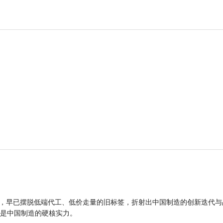
品，早已摆脱低端代工、低价走量的旧标签，折射出中国制造的创新迭代与
是中国制造的硬核实力。