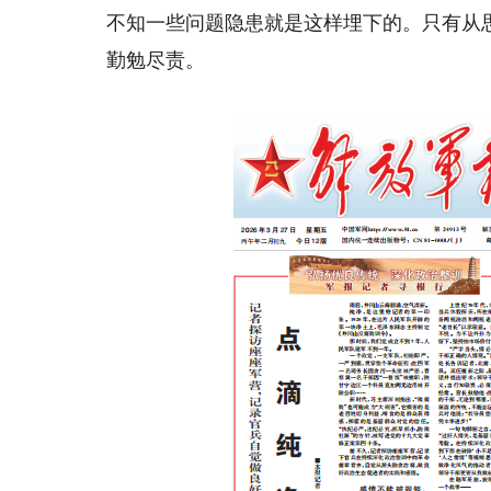
不知一些问题隐患就是这样埋下的。只有从
勤勉尽责。