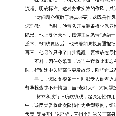
流程、明确标准。这种务求实效的作风，成为
“对问题必须敢于较真碰硬，这既是作风要
深刻教训：当时，他带队开展装备换季保养
隐患。他正要记录时，该连主官恳请“通融一
乏术。”知晓原因后，他想着如果执意通报批
再三，他最终只作了口头提醒，要求该连尽
不料，因任务繁重，该连主官将此事忘在
队，行驶途中关键部位突发故障，险些造成
事后，该团党委第一时间派专人倒查原因
督导检查抹不开情面、当“老好人”，对问题
“树立和践行正确政绩观，起决定性作用的
中，该团党委将此次险情作为典型案例，组织
负责”等展开讨论辨析，直指个别党员干部