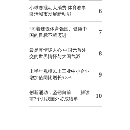
小球赛撬动大消费 体育赛事
6
激活城市发展新动能
“向着建设体育强国、健康中
7
国的目标不断迈进”
最是真情暖人心 中国元首外
8
交的世界情怀与大国气派
上半年规模以上工业中小企业
9
增加值同比增长5.8%
创新涌动，坚韧向前——解读
10
前7个月我国外贸成绩单