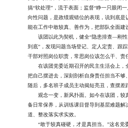
搞“软处理”，流于表面；监督“睁一只眼闭
向性问题，是政绩观错位的表现，说到底是
能在工作中敢较真、善作为，把部队全面建
该团以此为契机，健全“隐患排查—刚性整
到底”，发现问题当场登记、定人定责、跟
干部对照岗位职责，常思岗位该怎么干、责
在该团党委近期召开的民主生活会上，全
把自己摆进去，深刻剖析自身责任担当不够
随后，多名班子成员主动揭短亮丑，查摆差
观念一变，新风扑面。如今在该团，较真
备日常保养，从训练课目督导到基层难题解
道、整改落实求实效。
“敢于较真碰硬，才是真担当。”这名党委