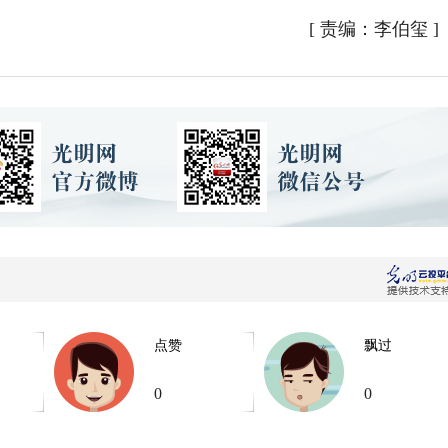
[
责编：李伯玺
]
点赞
飘过
0
0