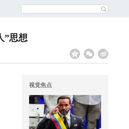
人”思想
视觉焦点