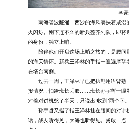
李豪（
南海碧波翻涌，西沙的海风裹挟着咸湿的
火闪烁。刚下连不久的新兵整齐列队，即将
的身份，独立上哨。
陪伴他们开启这场上哨之旅的，是腰间那
的海天情怀。新兵王泽林的手指一遍遍摩挲
在塔台南侧。
过去一周，王泽林早已把执勤用语背熟，
报情况，怕给班长丢脸……班长孙宇哲一眼
对着对讲机憋了半天，只说出‘收到’两个字。
孙宇哲又指了指王泽林挂在腰间的对讲机
话，战友听得见，大海也听得见。勇敢一点