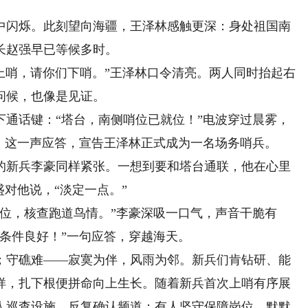
闪烁。此刻望向海疆，王泽林感触更深：身处祖国南
长赵强早已等候多时。
哨，请你们下哨。”王泽林口令清亮。两人同时抬起右
问候，也像是见证。
话键：“塔台，南侧哨位已就位！”电波穿过晨雾，
。这一声应答，宣告王泽林正式成为一名场务哨兵。
新兵李豪同样紧张。一想到要和塔台通联，他在心里
盛对他说，“淡定一点。”
，核查跑道鸟情。”李豪深吸一口气，声音干脆有
条件良好！”一句应答，穿越海天。
守礁难——寂寞为伴，风雨为邻。新兵们肯钻研、能
样，扎下根便拼命向上生长。随着新兵首次上哨有序展
人巡查设施，反复确认频道；有人坚守保障岗位，默默