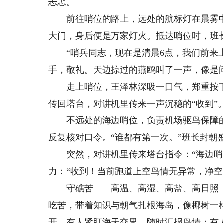
忐忑。
前往哨位的路上，远处的航标灯在晨雾中
大门，身后便是万家灯火。抵达哨位时，班
“哨兵同志，现在是清晨6点，我们前来上
手，敬礼。天边掠过的燕鸥叫了一声，像是
走上哨位，王泽林深吸一口气，郑重按下通
传回塔台，对讲机里传来一声沉稳的“收到”
不远处的海边哨位，负责机场驱鸟保障的
反复核对口令。“谁都有第一次。”班长封朝
突然，对讲机里传来塔台指令：“海边哨位
力：“收到！当前跑道上空鸟情无异常，净空
守礁苦——高温、高湿、高盐、高日照；
吃苦，带着知识与朝气扎根海岛，像椰树一
开，有人紧盯海天交界，随时汇报鸟情；有