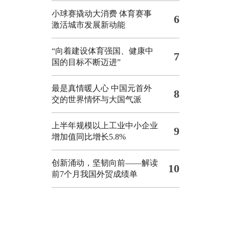
小球赛撬动大消费 体育赛事
6
激活城市发展新动能
“向着建设体育强国、健康中
7
国的目标不断迈进”
最是真情暖人心 中国元首外
8
交的世界情怀与大国气派
上半年规模以上工业中小企业
9
增加值同比增长5.8%
创新涌动，坚韧向前——解读
10
前7个月我国外贸成绩单