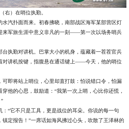
右）在哨位执勤。
水汽扑面而来。初春拂晓，南部战区海军某部营区灯
迎来军旅生涯中意义非凡的一刻——第一次以场务哨兵
台执勤对讲机。巴掌大小的机身，蕴藏着一茬茬官兵
着对讲机按键，指腹悬在通话键上——今天，他的哨位
可即将站上哨位，心里却直打鼓：怕说错口令，怕漏
看穿他的心思，鼓励道：“我第一次上哨，心比你还慌，
”
：“它不只是工具，更是战位的耳朵。你说的每一句
，镇定报告！”一席话如海风拂过心头，吹散了王泽林的