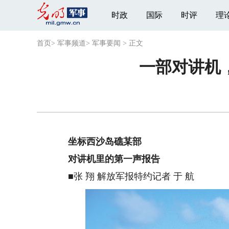
时政
国际
时评
理
首页
>
军事频道
>
军事要闻
>
正文
一部对讲机
坐标
西沙岛礁某部
对讲机里的第一声报告
■张 翔 解放军报特约记者 于 航