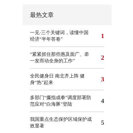
最热文章
一见·三个关键词，读懂中国
1
经济“半年答卷”
“紧紧抓住那些惠及面广、牵
2
一发而动全身的工作”
全民健身日 南北齐上阵 健
3
身“热”起来
多部门“攥指成拳”调度部署防
4
范应对“白海豚”登陆
我国重点生态保护区域保护成
5
效显著