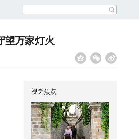
守望万家灯火
视觉焦点