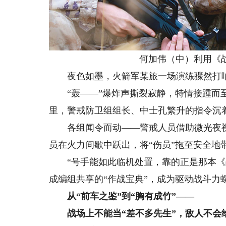
何加伟（中）利用《战
夜色如墨，火箭军某旅一场演练骤然打响
“轰——”爆炸声撕裂寂静，特情接踵而至：
里，警戒防卫组组长、中士孔繁升的指令沉着
各组闻令而动——警戒人员借助微光夜视
员在火力间歇中跃出，将“伤员”拖至安全地
“号手能如此临机处置，靠的正是那本《战
成编组共享的“作战宝典”，成为驱动战斗力
从“前车之鉴”到“胸有成竹”——
战场上不能当“差不多先生”，敌人不会