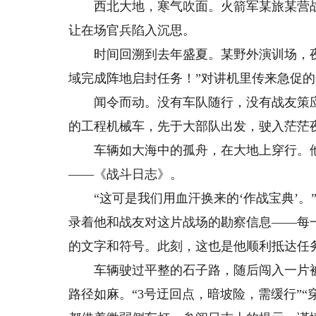
西北大地，寒气吹面。火箭军某旅某营战
让在场官兵陷入沉思。
时间回溯到去年盛夏。某野外演训场，夜
域完成阵地启封任务！”对讲机里传来急促
闻令而动。没有车队随行，没有战友策应
的工程机械车，先于大部队出发，驶入茫茫
车辆如大海中的孤舟，在大地上穿行。他手
——《战斗日志》。
“这可是我们用血汗换来的‘作战宝典’。
录着他和战友对这片战场的勘察信息——每
的文字和符号。此刻，这也是他顺利抵达任
车辆驶过平整的石子路，随后闯入一片被官
路径如麻。“3号迂回点，暗坡险，需缓行”