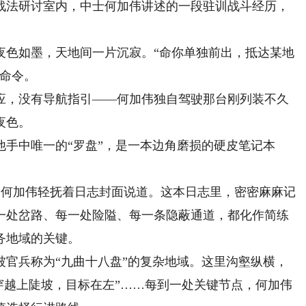
法研讨室内，中士何加伟讲述的一段驻训战斗经历，
色如墨，天地间一片沉寂。“命你单独前出，抵达某地
的命令。
，没有导航指引——何加伟独自驾驶那台刚列装不久
夜色。
中唯一的“罗盘”，是一本边角磨损的硬皮笔记本
”何加伟轻抚着日志封面说道。这本日志里，密密麻麻记
一处岔路、每一处险隘、每一条隐蔽通道，都化作简练
务地域的关键。
兵称为“九曲十八盘”的复杂地域。这里沟壑纵横，
“穿越上陡坡，目标在左”……每到一处关键节点，何加伟