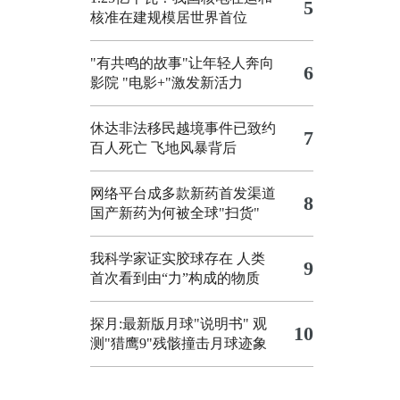
5
核准在建规模居世界首位
"有共鸣的故事"让年轻人奔向
6
影院
"电影+"激发新活力
休达非法移民越境事件已致约
7
百人死亡
飞地风暴背后
网络平台成多款新药首发渠道
8
国产新药为何被全球"扫货"
我科学家证实胶球存在 人类
9
首次看到由“力”构成的物质
探月:最新版月球"说明书"
观
10
测"猎鹰9"残骸撞击月球迹象