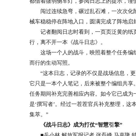
都借着微弱侧车灯，参阅日志上的提示，谨
闯过连续急弯，碾过乱石滩，一次次化险
械车稳稳停在阵地入口，圆满完成了阵地启
记者翻阅日志时看到，一页页泛黄的纸页
行，离不开一本《战斗日志》。
这场一个人的战斗，映照着整个任务编组
而行的生动写照。
“这本日志，记录的不仅是战场信息，更体
它只是一本个人笔记，后来被整个编组共享
任务期间补充完善相应内容。如今它已成为一
是‘撰写者’。经过一茬茬官兵补充整理，这
集萃。”
《战斗日志》成为打仗“智慧引擎”
■岳小林 解放军报记者 张磊峰 马嘉隆 