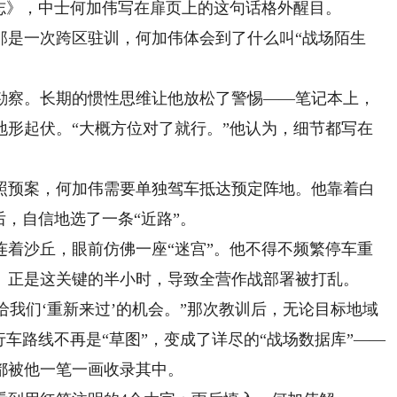
》，中士何加伟写在扉页上的这句话格外醒目。
是一次跨区驻训，何加伟体会到了什么叫“战场陌生
察。长期的惯性思维让他放松了警惕——笔记本上，
地形起伏。“大概方位对了就行。”他认为，细节都写在
预案，何加伟需要单独驾车抵达预定阵地。他靠着白
后，自信地选了一条“近路”。
沙丘，眼前仿佛一座“迷宫”。他不得不频繁停车重
。正是这关键的半小时，导致全营作战部署被打乱。
我们‘重新来过’的机会。”那次教训后，无论目标地域
行车路线不再是“草图”，变成了详尽的“战场数据库”——
都被他一笔一画收录其中。