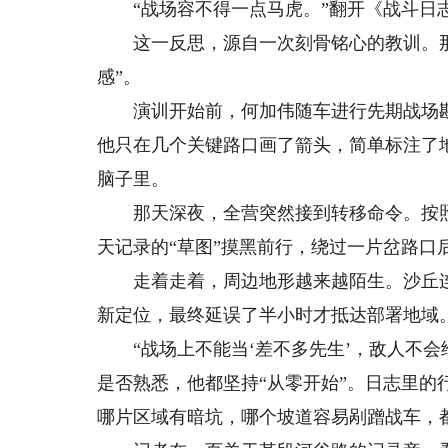
“战场容不得一点马虎。”翻开《战斗日志
这一反思，源自一次刻骨铭心的教训。那
感”。
演训开始前，何加伟随车进行先期战场勘
他只在几个关键路口画了箭头，简单标注了
脑子里。
那天深夜，全营突然接到转移命令。按照
天记录的“草图”摸黑前行，绕过一片岔路口
走着走着，周边地形越来越陌生。沙丘连着
新定位，最终延误了半小时才抵达部署地域
“战场上不能当‘差不多先生’，敌人不会给
是否熟悉，他都坚持“从零开始”。日志里的
哪片区域有暗坑，哪个坡道容易剐蹭战车，