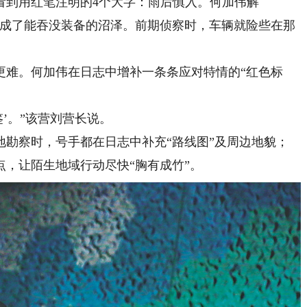
到用红笔注明的4个大字：雨后慎入。何加伟解
就成了能吞没装备的沼泽。前期侦察时，车辆就险些在那
难。何加伟在日志中增补一条条应对特情的“红色标
’。”该营刘营长说。
察时，号手都在日志中补充“路线图”及周边地貌；
，让陌生地域行动尽快“胸有成竹”。