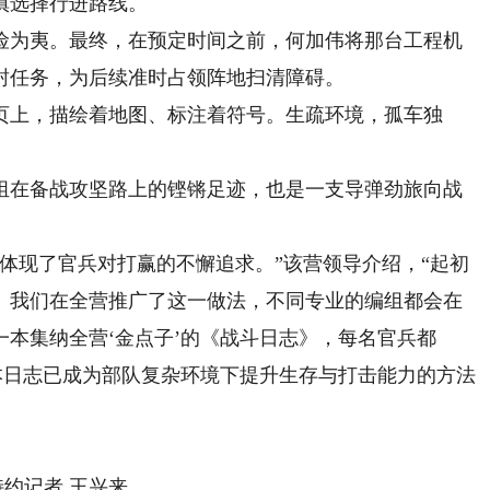
慎选择行进路线。
为夷。最终，在预定时间之前，何加伟将那台工程机
封任务，为后续准时占领阵地扫清障碍。
上，描绘着地图、标注着符号。生疏环境，孤车独
在备战攻坚路上的铿锵足迹，也是一支导弹劲旅向战
现了官兵对打赢的不懈追求。”该营领导介绍，“起初
。我们在全营推广了这一做法，不同专业的编组都会在
本集纳全营‘金点子’的《战斗日志》，每名官兵都
本日志已成为部队复杂环境下提升生存与打击能力的方法
特约记者 王兴来