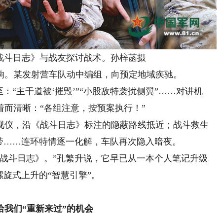
斗日志》与战友探讨战术。孙梓菡摄
。某发射营车队动中编组，向预定地域疾驰。
“主干道被‘摧毁’”“小股敌特袭扰侧翼”……对讲机
而清晰：“各组注意，按预案执行！”
仪，沿《战斗日志》标注的隐蔽路线抵近；战斗救生
带……连环特情逐一化解，车队再次隐入暗夜。
斗日志》。”孔繁升说，它早已从一本个人笔记升级
螺旋式上升的“智慧引擎”。
给我们“重新来过”的机会