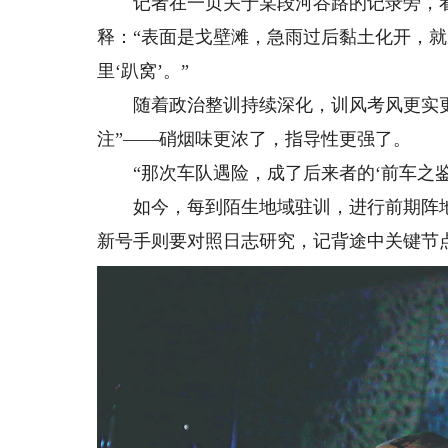
记者在一页关于某段河谷路的记录旁，看
释：“表面是戈壁滩，急雨过后黏土化开，
里‘趴窝’。”
随着政治整训持续深化，训风考风更实更
注”——硝烟味更浓了，指导性更强了。
“那次车队遇险，成了后来者的‘前车之鉴
如今，每到陌生地域驻训，进行前期阵地勘
新号手则要对照日志研究，记背途中关键节点