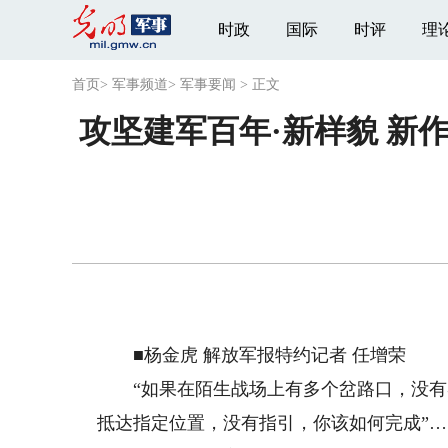
时政
国际
时评
理
首页
>
军事频道
>
军事要闻
>
正文
攻坚建军百年·新样貌 新
■杨金虎 解放军报特约记者 任增荣
“如果在陌生战场上有多个岔路口，没有导
抵达指定位置，没有指引，你该如何完成”…