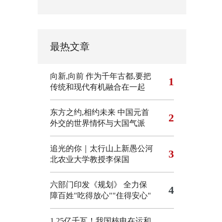
最热文章
向新,向前
作为千年古都,要把
1
传统和现代有机融合在一起
东方之约,相约未来 中国元首
2
外交的世界情怀与大国气派
追光的你｜太行山上新愚公河
3
北农业大学教授李保国
六部门印发《规划》 全力保
4
障百姓"吃得放心""住得安心"
1.25亿千瓦！我国核电在运和