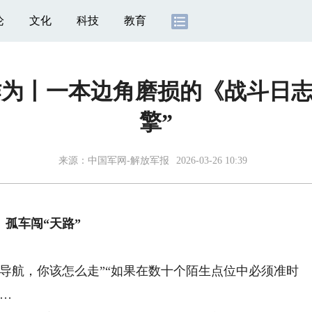
论
文化
科技
教育
作为丨一本边角磨损的《战斗日
擎”
来源：
中国军网-解放军报
2026-03-26 10:39
孤车闯“天路”
航，你该怎么走”“如果在数十个陌生点位中必须准时
…