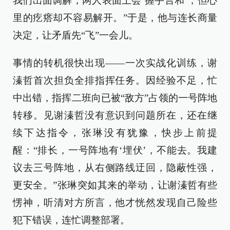
我们出面调解，两人表面上会‘握手言和’，但心
里的疙瘩却不容易解开。”于是，他与连长商量
决定，让矛盾先“飞”一会儿。
事情的转机很快出现——一次实战化训练，谢
溱哲首次担负全排指挥任务。因经验不足，忙
中出错，指挥二班向已被“敌方”占领的一号阵地
转移。见谢溱哲没有意识到问题所在，还在继
续下达指令，张琳没有犹豫，快步上前提
醒：“排长，一号阵地有‘埋伏’，不能去。我建
议去三号阵地，从右侧路线迂回，隐蔽性强，
更安全。”张琳突如其来的举动，让谢溱哲有些
愣神，听清对方所言，他才恍然发现自己险些
犯下错误，连忙调整部署。