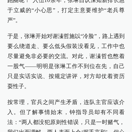
跑圈呢！”入伍10余年，张琳自认深知新排长急
于立威的“小心思”，打定主意要维护“老兵尊
严”。
于是，张琳开始对谢溱哲施以“冷脸”，路上遇到
要么绕道走、要么低头假装没看见，工作中也
尽量避免非必要的交流。对此，谢溱哲也憋着
一股气——明明是张琳工作不到位在先，自己
只是实话实说、按规定讲评，对方却仗着资历
耍性子。
按常理，官兵之间产生矛盾，连队主官应该介
入。但了解事情始末，钟指导员却有不同看
法：“两人都没犯原则性错误，只是一时赌气，