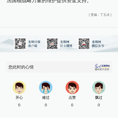
法国核战略力量的维护提供资金支持。
[
责编：丁玉冰
]
您此时的心情
开心
难过
点赞
飘过
0
0
0
0