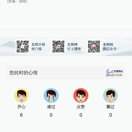
[责编：袁晴]
[责
您此时的心情
开心
难过
点赞
飘过
6
0
0
0