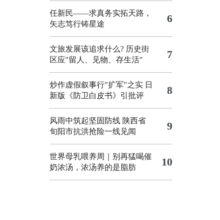
任新民——求真务实拓天路，
6
矢志笃行铸星途
文旅发展该追求什么?
历史街
7
区应"留人、见物、存生活"
炒作虚假叙事行"扩军"之实
日
8
新版《防卫白皮书》引批评
风雨中筑起坚固防线 陕西省
9
旬阳市抗洪抢险一线见闻
世界母乳喂养周｜别再猛喝催
10
奶浓汤，浓汤养的是脂肪