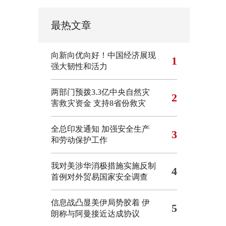
最热文章
向新向优向好！中国经济展现
1
强大韧性和活力
两部门预拨3.3亿中央自然灾
2
害救灾资金 支持8省份救灾
全总印发通知 加强安全生产
3
和劳动保护工作
我对美涉华消极措施实施反制
4
首例对外贸易国家安全调查
信息战凸显美伊局势胶着
伊
5
朗称与阿曼接近达成协议