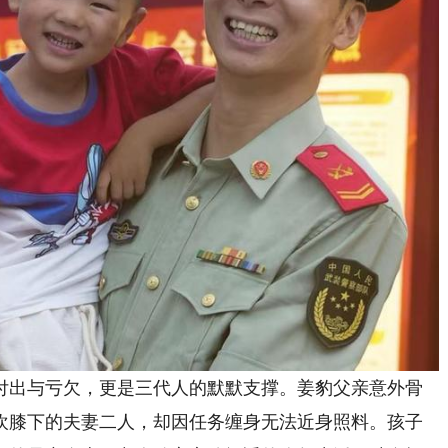
出与亏欠，更是三代人的默默支撑。姜豹父亲意外骨
欢膝下的夫妻二人，却因任务缠身无法近身照料。孩子