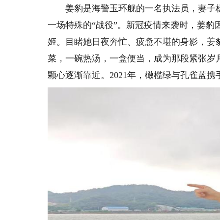
姜豹是海警玉环舰的一名执法员，妻子杨
一场特殊的“战役”。新冠疫情来袭时，姜豹
姬。目睹她日夜奔忙、疲惫不堪的身影，姜
菜，一碗热汤，一盒便当，成为那段紧张岁
颗心逐渐靠近。2021年，橄榄绿与孔雀蓝携