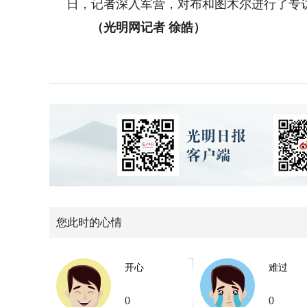
日，记者深入军营，对布和图木尔进行了专
（光明网记者 徐皓）
您此时的心情
开心
难过
0
0