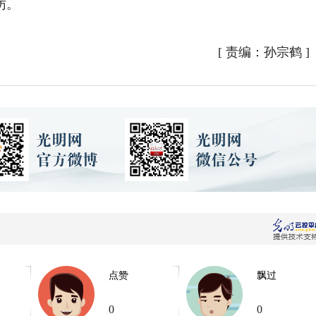
访。
[
责编：孙宗鹤
]
点赞
飘过
0
0