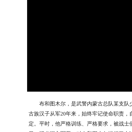
布和图木尔，是武警内蒙古总队某支队少
古族汉子从军20年来，始终牢记使命职责
定。平时，他严格训练、严格要求，被战士们