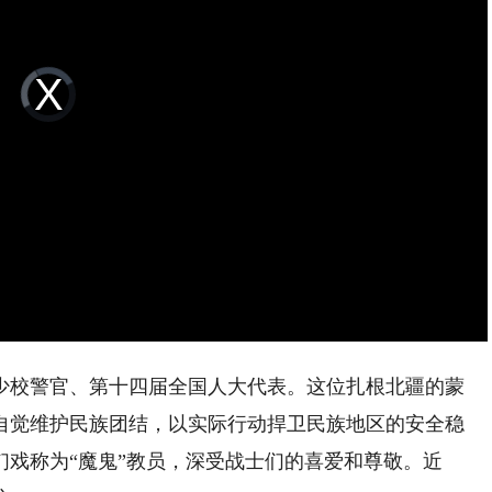
Video
Player
is
loading.
校警官、第十四届全国人大代表。这位扎根北疆的蒙
，自觉维护民族团结，以实际行动捍卫民族地区的安全稳
戏称为“魔鬼”教员，深受战士们的喜爱和尊敬。近