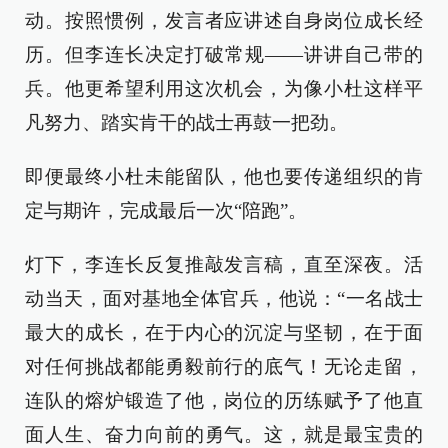
动。按照惯例，发言者应讲述自身岗位成长经
历。但李连长决定打破常规——讲讲自己带的
兵。他更希望利用这次机会，为像小杜这样平
凡努力、踏实肯干的战士再鼓一把劲。
即便最终小杜未能留队，他也要传递组织的肯
定与期许，完成最后一次“陪跑”。
灯下，李连长反复推敲发言稿，直至深夜。活
动当天，面对基地全体官兵，他说：“一名战士
最大的成长，在于内心的沉淀与坚韧，在于面
对任何挑战都能勇毅前行的底气！无论走留，
连队的熔炉锻造了他，岗位的历练赋予了他直
面人生、奋力向前的勇气。这，就是最宝贵的