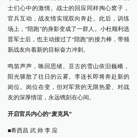
士们心中的激情。战士的回应同样掏心窝子，
官兵互动，战友情实现双向奔赴。此后，训练
场上，“陪跑”的身影变成了一群人。小杜顺利选
晋军士后，也主动接过了“陪跑”的接力棒，带领
新战友向着新的目标奋力冲刺。
鸣笛声声，唤回思绪。亘古的雪山依旧巍峨，
阳光驱散了往日的云雾。李连长即将奔赴新的
岗位。岗位在变，但对军营的无限热爱、对战
友的深厚情谊，永远镌刻在心间。
开启官兵内心的“麦克风”
■希西昌 武 帅 李 应