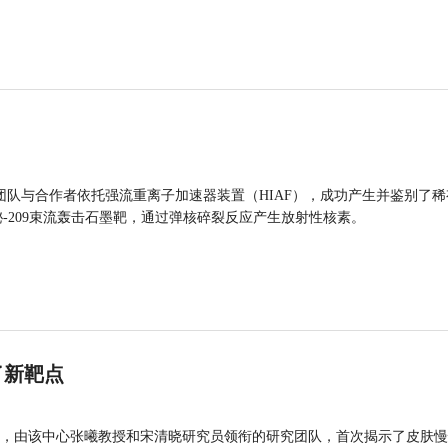
团队与合作者依托强流重离子加速器装置（HIAF），成功产生并鉴别了稀
的铋-209束流轰击石墨靶，通过弹核碎裂反应产生放射性核素。
了新靶点
，由该中心张曦教授和宋清晓研究员领衔的研究团队，首次揭示了皮肤慢