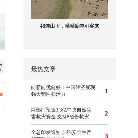
祁连山下，呦呦鹿鸣引客来
最热文章
向新向优向好！中国经济展现
1
强大韧性和活力
两部门预拨3.3亿中央自然灾
2
害救灾资金 支持8省份救灾
全总印发通知 加强安全生产
3