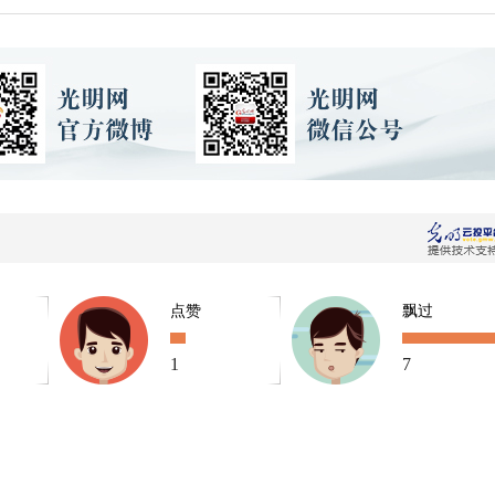
点赞
飘过
1
7