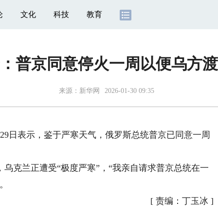
论
文化
科技
教育
：普京同意停火一周以便乌方渡
来源：
新华网
2026-01-30 09:35
29日表示，鉴于严寒天气，俄罗斯总统普京已同意一周
。
克兰正遭受“极度严寒”，“我亲自请求普京总统在一
。
[
责编：丁玉冰
]