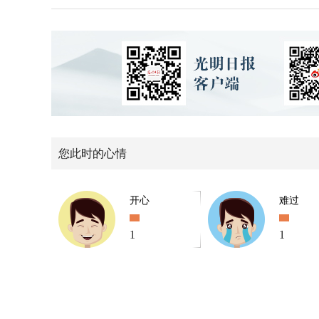
您此时的心情
开心
难过
1
1